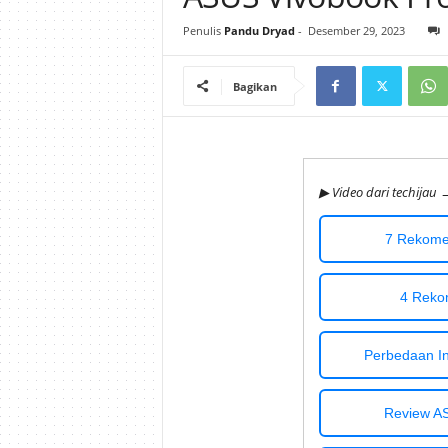
i
Penulis
Pandu Dryad
-
Desember 29, 2023
j
Bagikan
a
u
▶ Video dari techijau 
7 Rekomen
4 Reko
Perbedaan Int
Review A