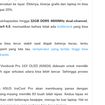
ruskan ke layar. Efeknya, kinerja grafis dari laptop ini bisa
pai 20%.
erkapasitas hingga
32GB DDR5 4800MHz dual-channel
,
e® 4.0
, memastikan bahwa tidak ada
bottleneck
yang bisa
bisa terus stabil saat diajak bekerja keras, tentu
perti yang kita tau,
temperatur yang terlalu tinggi bisa
rastis
.
 Vivobook Pro 16X OLED (K6604) didesain untuk memiliki
 agar sirkulasi udara bisa lebih lancar. Sehingga proses
ama ASUS IceCool Pro akan membuang panas dengan
g-masing memiliki 83 buah bilah kipas. Kedua kipas ini
rkan oleh beberapa
heatpipe
, menuju ke luar laptop. Hal ini