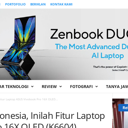
I
PORTOFOLIO
BERIKLAN
KONTAK KAMI
AR TEKNOLOGI
REVIEW
FOTOGRAFI
TANYA JA
Fitur Laptop ASUS Vivobook Pro 16X OLED...
Re
onesia, Inilah Fitur Laptop
o 16X OLED (K6604)