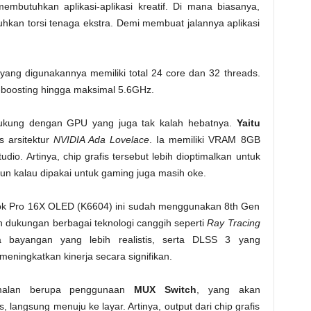
mbutuhkan aplikasi-aplikasi kreatif. Di mana biasanya,
uhkan torsi tenaga ekstra. Demi membuat jalannya aplikasi
yang digunakannya memiliki total 24 core dan 32 threads.
-boosting hingga maksimal 5.6GHz.
dukung dengan GPU yang juga tak kalah hebatnya.
Yaitu
s arsitektur
NVIDIA Ada Lovelace
. Ia memiliki VRAM 8GB
io. Artinya, chip grafis tersebut lebih dioptimalkan untuk
un kalau dipakai untuk gaming juga masih oke.
k Pro 16X OLED (K6604) ini sudah menggunakan 8th Gen
 dukungan berbagai teknologi canggih seperti
Ray Tracing
a bayangan yang lebih realistis, serta DLSS 3 yang
ningkatkan kinerja secara signifikan.
malan berupa penggunaan
MUX Switch
, yang akan
, langsung menuju ke layar. Artinya, output dari chip grafis