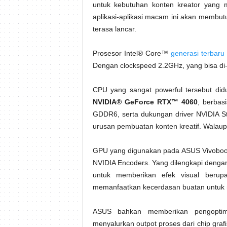
untuk kebutuhan konten kreator yang me
aplikasi-aplikasi macam ini akan membut
terasa lancar.
Prosesor Intel® Core™
generasi terbaru
Dengan clockspeed 2.2GHz, yang bisa di
CPU yang sangat powerful tersebut di
NVIDIA® GeForce RTX™ 4060
, berbasi
GDDR6, serta dukungan driver NVIDIA Stud
urusan pembuatan konten kreatif. Walaup
GPU yang digunakan pada ASUS Vivoboo
NVIDIA Encoders. Yang dilengkapi dengan
untuk memberikan efek visual berup
memanfaatkan kecerdasan buatan untuk me
ASUS bahkan memberikan pengopti
menyalurkan outpot proses dari chip grafis