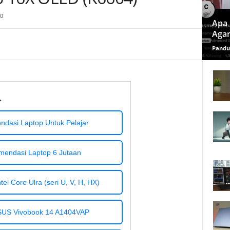
0
Apa 
Agar
Pandu
→
dasi Laptop Untuk Pelajar
mendasi Laptop 6 Jutaan
el Core Ulra (seri U, V, H, HX)
SUS Vivobook 14 A1404VAP