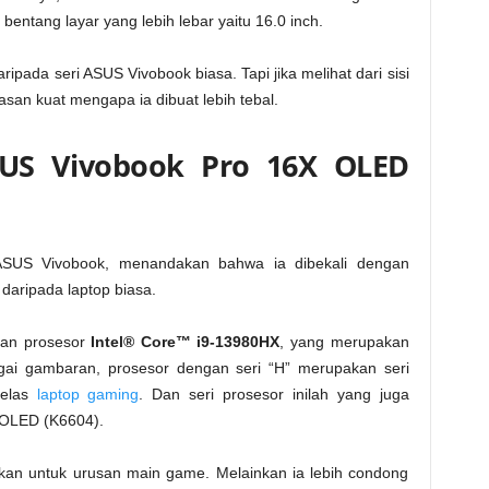
entang layar yang lebih lebar yaitu 16.0 inch.
aripada seri ASUS Vivobook biasa. Tapi jika melihat dari sisi
san kuat mengapa ia dibuat lebih tebal.
SUS Vivobook Pro 16X OLED
 ASUS Vivobook, menandakan bahwa ia dibekali dengan
 daripada laptop biasa.
kan prosesor
Intel® Core™ i9-13980HX
, yang merupakan
gai gambaran, prosesor dengan seri “H” merupakan seri
kelas
laptop gaming
. Dan seri prosesor inilah yang juga
 OLED (K6604).
uskan untuk urusan main game. Melainkan ia lebih condong