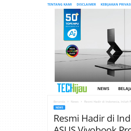
TENTANG KAMI
DISCLAIMER
KEBIJAKAN PRIVAS
NEWS
BELAJ
T
e
Beranda
News
Resmi Hadir di Indonesia, Inilah 
NEWS
Resmi Hadir di Ind
c
ASUS Vivobook Pr
h