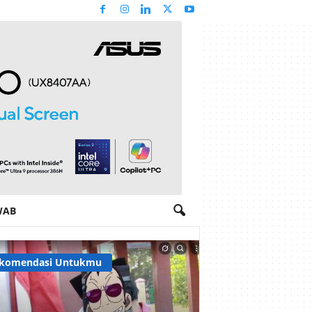
WAB
komendasi Untukmu