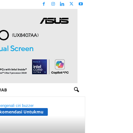
WAB
komendasi Untukmu