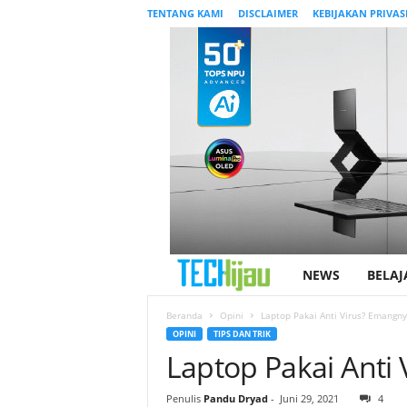
TENTANG KAMI
DISCLAIMER
KEBIJAKAN PRIVAS
NEWS
BELAJ
T
e
Beranda
Opini
Laptop Pakai Anti Virus? Emangny
OPINI
TIPS DAN TRIK
Laptop Pakai Anti
c
h
Penulis
Pandu Dryad
-
Juni 29, 2021
4