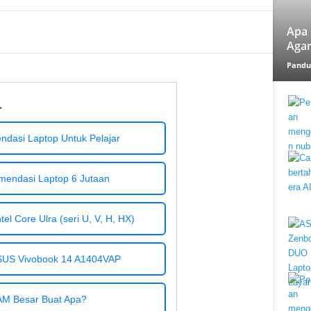
Apa 
Agar
Pandu
→
dasi Laptop Untuk Pelajar
mendasi Laptop 6 Jutaan
el Core Ulra (seri U, V, H, HX)
SUS Vivobook 14 A1404VAP
M Besar Buat Apa?