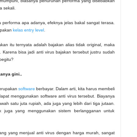
 mumpuni, biasanya penurunan performa yang disebabkan
a sekali.
performa apa adanya, efeknya jelas bakal sangat terasa.
rupakan
kelas entry level
.
akan itu ternyata adalah bajakan alias tidak original, maka
. Karena bisa jadi anti virus bajakan tersebut justru sudah
begitu?
anya gini..
merupakan
software
berbayar. Dalam arti, kita harus membeli
pat menggunakan software anti virus tersebut. Biayanya
ah satu juta rupiah, ada juga yang lebih dari tiga jutaan.
ak juga yang menggunakan sistem berlangganan untuk
ang yang menjual anti virus dengan harga murah, sangat