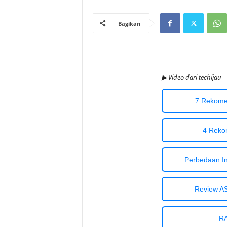
i
Bagikan
j
a
▶ Video dari techijau 
u
7 Rekomen
4 Reko
Perbedaan Int
Review A
RA