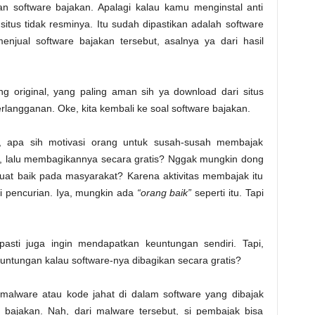
 software bajakan. Apalagi kalau kamu menginstal anti
i situs tidak resminya. Itu sudah dipastikan adalah software
njual software bajakan tersebut, asalnya ya dari hasil
ng original, yang paling aman sih ya download dari situs
rlangganan. Oke, kita kembali ke soal software bajakan.
, apa sih motivasi orang untuk susah-susah membajak
, lalu membagikannya secara gratis? Nggak mungkin dong
rbuat baik pada masyarakat? Karena aktivitas membajak itu
i pencurian. Iya, mungkin ada
“orang baik”
seperti itu. Tapi
asti juga ingin mendapatkan keuntungan sendiri. Tapi,
tungan kalau software-nya dibagikan secara gratis?
malware atau kode jahat di dalam software yang dibajak
us bajakan. Nah, dari malware tersebut, si pembajak bisa