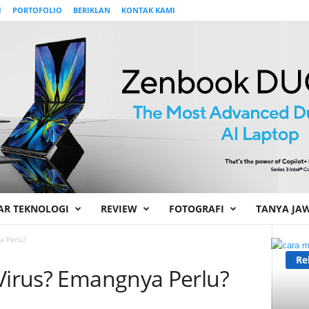
I
PORTOFOLIO
BERIKLAN
KONTAK KAMI
AR TEKNOLOGI
REVIEW
FOTOGRAFI
TANYA JA
a Perlu?
Re
 Virus? Emangnya Perlu?