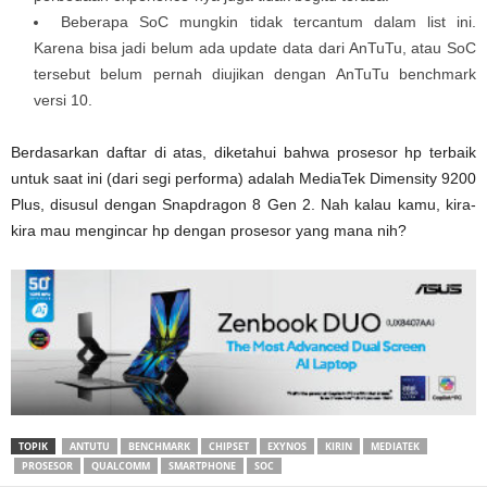
Beberapa SoC mungkin tidak tercantum dalam list ini.
Karena bisa jadi belum ada update data dari AnTuTu, atau SoC
tersebut belum pernah diujikan dengan AnTuTu benchmark
versi 10.
Berdasarkan daftar di atas, diketahui bahwa prosesor hp terbaik
untuk saat ini (dari segi performa) adalah MediaTek Dimensity 9200
Plus, disusul dengan Snapdragon 8 Gen 2. Nah kalau kamu, kira-
kira mau mengincar hp dengan prosesor yang mana nih?
TOPIK
ANTUTU
BENCHMARK
CHIPSET
EXYNOS
KIRIN
MEDIATEK
PROSESOR
QUALCOMM
SMARTPHONE
SOC