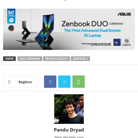
TOPIK
ASUS ZENFONE
REVIEW GADGET
ZENFONE 2
Bagikan
Pandu Dryad
https://techijau.com