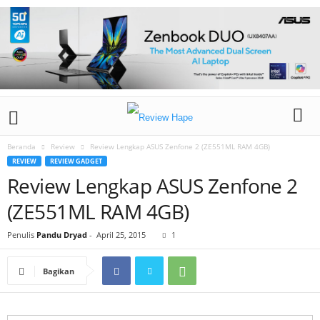
Beranda
Review
Review Lengkap ASUS Zenfone 2 (ZE551ML RAM 4GB)
REVIEW
REVIEW GADGET
Review Lengkap ASUS Zenfone 2
(ZE551ML RAM 4GB)
Penulis
Pandu Dryad
-
April 25, 2015
1
Bagikan