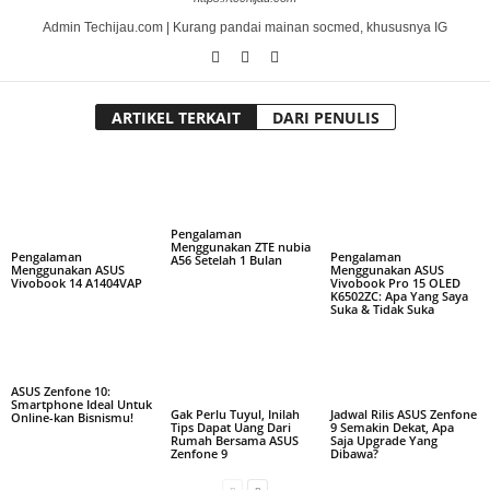
Admin Techijau.com | Kurang pandai mainan socmed, khususnya IG
ARTIKEL TERKAIT
DARI PENULIS
Pengalaman
Menggunakan ZTE nubia
Pengalaman
Pengalaman
A56 Setelah 1 Bulan
Menggunakan ASUS
Menggunakan ASUS
Vivobook 14 A1404VAP
Vivobook Pro 15 OLED
K6502ZC: Apa Yang Saya
Suka & Tidak Suka
ASUS Zenfone 10:
Smartphone Ideal Untuk
Gak Perlu Tuyul, Inilah
Jadwal Rilis ASUS Zenfone
Online-kan Bisnismu!
Tips Dapat Uang Dari
9 Semakin Dekat, Apa
Rumah Bersama ASUS
Saja Upgrade Yang
Zenfone 9
Dibawa?