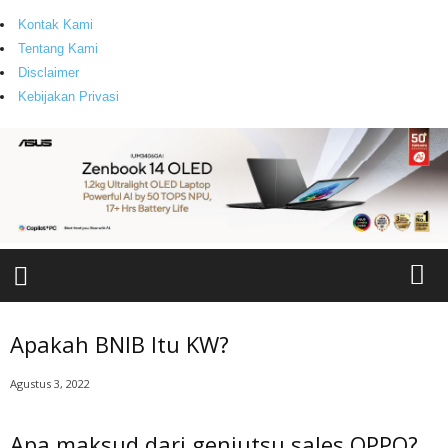
Kontak Kami
Tentang Kami
Disclaimer
Kebijakan Privasi
T
a
Apakah BNIB Itu KW?
n
y
Agustus 3, 2022
a
J
Apa maksud dari genjutsu sales OPPO?
a