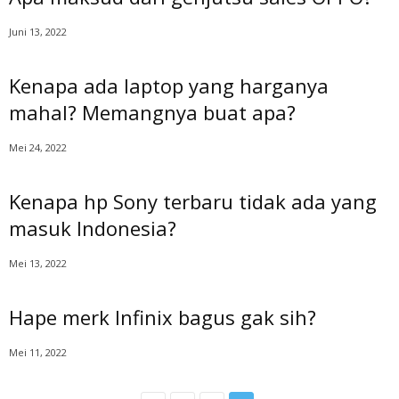
w
a
Juni 13, 2022
b
S
Kenapa ada laptop yang harganya
e
p
mahal? Memangnya buat apa?
u
t
Mei 24, 2022
a
r
Kenapa hp Sony terbaru tidak ada yang
G
a
masuk Indonesia?
d
g
Mei 13, 2022
e
t
Hape merk Infinix bagus gak sih?
Mei 11, 2022