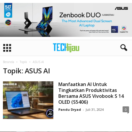
Beranda
Topik
ASUS AI
Topik: ASUS AI
Manfaatkan AI Untuk
Tingkatkan Produktivitas
Bersama ASUS Vivobook S 14
OLED (S5406)
Pandu Dryad
-
Juli 31, 2024
0