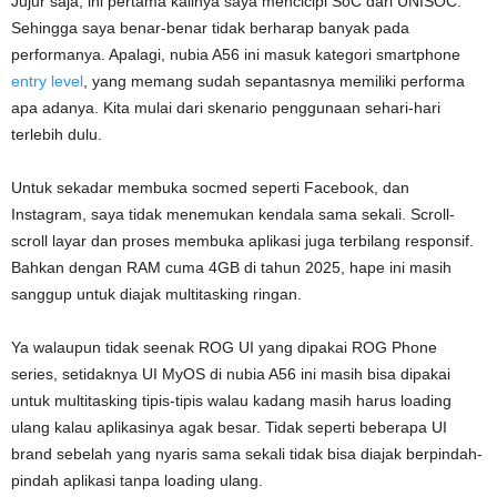
Jujur saja, ini pertama kalinya saya mencicipi SoC dari UNISOC.
Sehingga saya benar-benar tidak berharap banyak pada
performanya. Apalagi, nubia A56 ini masuk kategori smartphone
entry level
, yang memang sudah sepantasnya memiliki performa
apa adanya. Kita mulai dari skenario penggunaan sehari-hari
terlebih dulu.
Untuk sekadar membuka socmed seperti Facebook, dan
Instagram, saya tidak menemukan kendala sama sekali. Scroll-
scroll layar dan proses membuka aplikasi juga terbilang responsif.
Bahkan dengan RAM cuma 4GB di tahun 2025, hape ini masih
sanggup untuk diajak multitasking ringan.
Ya walaupun tidak seenak ROG UI yang dipakai ROG Phone
series, setidaknya UI MyOS di nubia A56 ini masih bisa dipakai
untuk multitasking tipis-tipis walau kadang masih harus loading
ulang kalau aplikasinya agak besar. Tidak seperti beberapa UI
brand sebelah yang nyaris sama sekali tidak bisa diajak berpindah-
pindah aplikasi tanpa loading ulang.