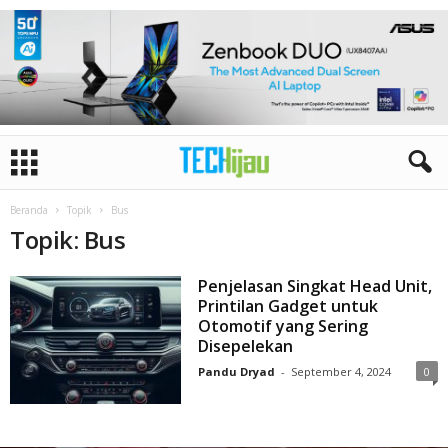
Beranda
Topik
Bus
Topik: Bus
Penjelasan Singkat Head Unit,
Printilan Gadget untuk
Otomotif yang Sering
Disepelekan
Pandu Dryad
-
September 4, 2024
0