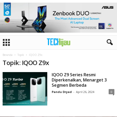
Beranda
Topik
IQOO Z9x
Topik: IQOO Z9x
IQOO Z9 Series Resmi
Diperkenalkan, Menarget 3
Segmen Berbeda
Pandu Dryad
-
April 26, 2024
0