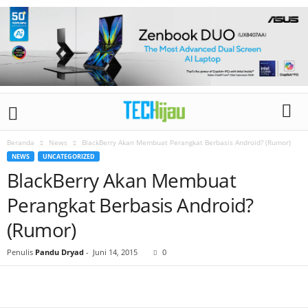
Beranda
News
BlackBerry Akan Membuat Perangkat Berbasis Android? (Rumor)
NEWS
UNCATEGORIZED
BlackBerry Akan Membuat
Perangkat Berbasis Android?
(Rumor)
Penulis
Pandu Dryad
-
Juni 14, 2015
0
Bagikan