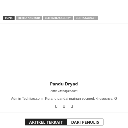
TOPIK
BERITA ANDROID
BERITA BLACKBERRY
BERITA GADGET
Bagikan
Pandu Dryad
https://techijau.com
Admin Techijau.com | Kurang pandai mainan socmed, khususnya IG
ARTIKEL TERKAIT
DARI PENULIS