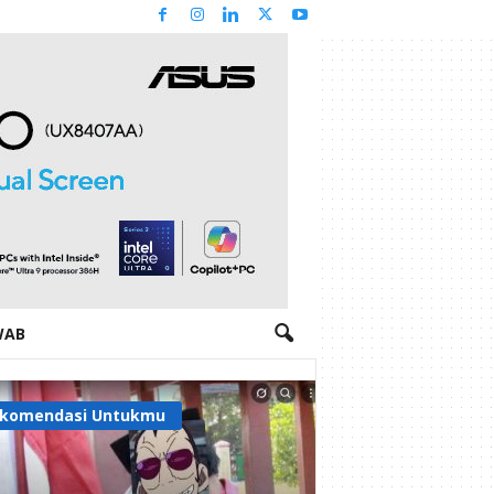
WAB
komendasi Untukmu