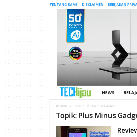
TENTANG KAMI
DISCLAIMER
KEBIJAKAN PRIVA
NEWS
BELAJ
T
e
Beranda
Topik
Plus Minus Gadget
Topik: Plus Minus Gadg
c
Revie
h