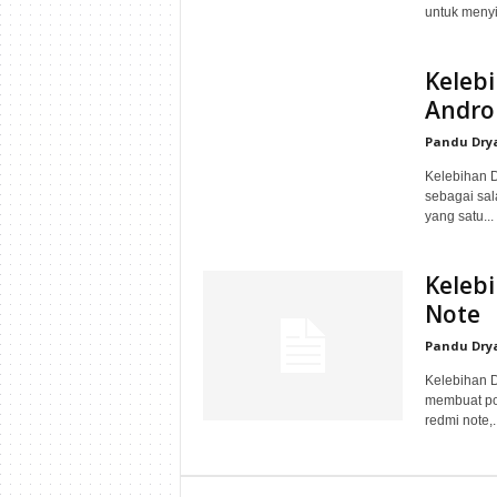
untuk menyi
Keleb
Andro
Pandu Dry
Kelebihan D
sebagai sal
yang satu...
Keleb
Note
Pandu Dry
Kelebihan 
membuat pos
redmi note,..