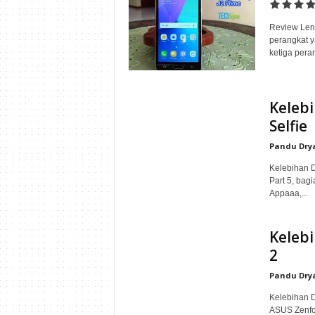
i
Review Len
perangkat y
j
ketiga peran
a
Keleb
u
Selfie
Pandu Dry
Kelebihan D
Part 5, bagi
Appaaa,...
Keleb
2
Pandu Dry
Kelebihan 
ASUS Zenfon