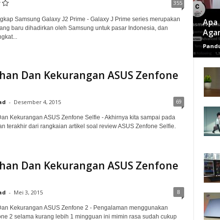
355
gkap Samsung Galaxy J2 Prime - Galaxy J Prime series merupakan
Apa 
ang baru dihadirkan oleh Samsung untuk pasar Indonesia, dan
Agar
gkat...
Pandu
ihan Dan Kekurangan ASUS Zenfone
69
ad
-
Desember 4, 2015
an Kekurangan ASUS Zenfone Selfie - Akhirnya kita sampai pada
an terakhir dari rangkaian artikel soal review ASUS Zenfone Selfie.
ihan Dan Kekurangan ASUS Zenfone
8
ad
-
Mei 3, 2015
Dan Kekurangan ASUS Zenfone 2 - Pengalaman menggunakan
e 2 selama kurang lebih 1 mingguan ini mimin rasa sudah cukup