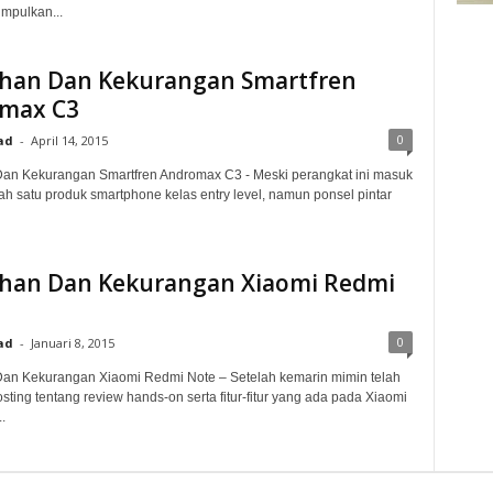
mpulkan...
ihan Dan Kekurangan Smartfren
max C3
0
ad
-
April 14, 2015
an Kekurangan Smartfren Andromax C3 - Meski perangkat ini masuk
ah satu produk smartphone kelas entry level, namun ponsel pintar
ihan Dan Kekurangan Xiaomi Redmi
0
ad
-
Januari 8, 2015
Dan Kekurangan Xiaomi Redmi Note – Setelah kemarin mimin telah
ting tentang review hands-on serta fitur-fitur yang ada pada Xiaomi
.