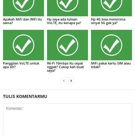
Apakah MiFi dan WiFi itu
Hp saya ada tulisan
Hp 4G bisa menerima
sama?
VoLTE, itu kenapa ya?
sinyal 5G gak ya?
Panggilan VoLTE untuk
Wi-Fi 10mbps itu cepat
MiFi pakai kartu SIM atau
apa sih?
nggak? Cukup kah buat
tidak?
saya?
TULIS KOMENTARMU