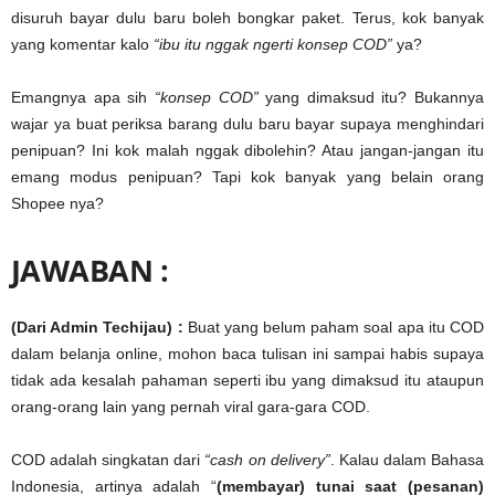
disuruh bayar dulu baru boleh bongkar paket. Terus, kok banyak
yang komentar kalo
“ibu itu nggak ngerti konsep COD”
ya?
Emangnya apa sih
“konsep COD”
yang dimaksud itu? Bukannya
wajar ya buat periksa barang dulu baru bayar supaya menghindari
penipuan? Ini kok malah nggak dibolehin? Atau jangan-jangan itu
emang modus penipuan? Tapi kok banyak yang belain orang
Shopee nya?
JAWABAN :
(Dari Admin Techijau) :
Buat yang belum paham soal apa itu COD
dalam belanja online, mohon baca tulisan ini sampai habis supaya
tidak ada kesalah pahaman seperti ibu yang dimaksud itu ataupun
orang-orang lain yang pernah viral gara-gara COD.
COD adalah singkatan dari
“cash on delivery”
. Kalau dalam Bahasa
Indonesia, artinya adalah “
(membayar) tunai saat (pesanan)