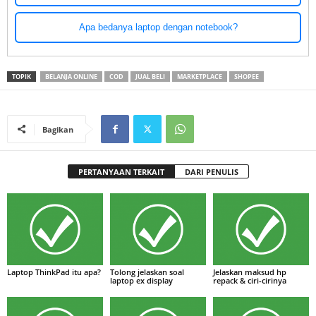
Apa bedanya laptop dengan notebook?
TOPIK
BELANJA ONLINE
COD
JUAL BELI
MARKETPLACE
SHOPEE
Bagikan
PERTANYAAN TERKAIT
DARI PENULIS
Laptop ThinkPad itu apa?
Tolong jelaskan soal
Jelaskan maksud hp
laptop ex display
repack & ciri-cirinya