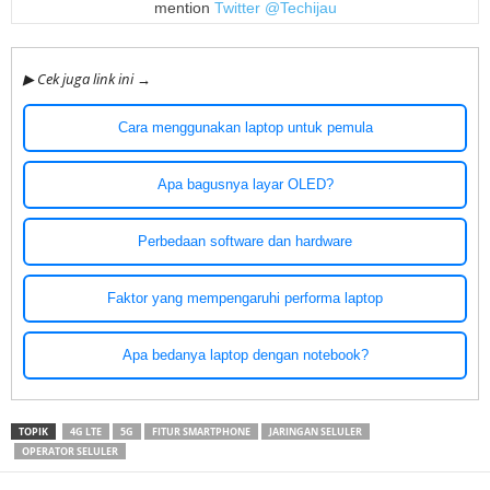
mention
Twitter @Techijau
▶ Cek juga link ini →
Cara menggunakan laptop untuk pemula
Apa bagusnya layar OLED?
Perbedaan software dan hardware
Faktor yang mempengaruhi performa laptop
Apa bedanya laptop dengan notebook?
TOPIK
4G LTE
5G
FITUR SMARTPHONE
JARINGAN SELULER
OPERATOR SELULER