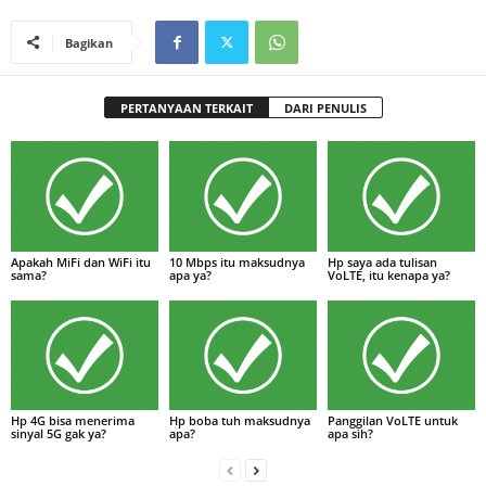
Bagikan
PERTANYAAN TERKAIT
DARI PENULIS
Apakah MiFi dan WiFi itu
10 Mbps itu maksudnya
Hp saya ada tulisan
sama?
apa ya?
VoLTE, itu kenapa ya?
Hp 4G bisa menerima
Hp boba tuh maksudnya
Panggilan VoLTE untuk
sinyal 5G gak ya?
apa?
apa sih?