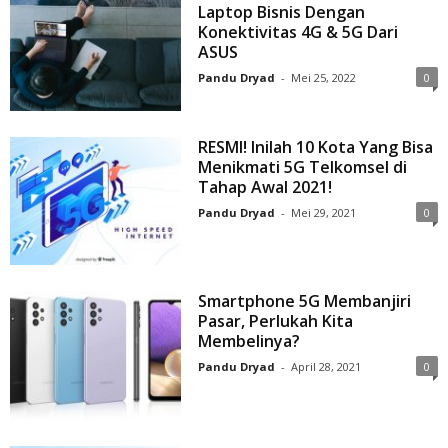
Laptop Bisnis Dengan
Konektivitas 4G & 5G Dari
ASUS
Pandu Dryad
-
Mei 25, 2022
0
RESMI! Inilah 10 Kota Yang Bisa
Menikmati 5G Telkomsel di
Tahap Awal 2021!
Pandu Dryad
-
Mei 29, 2021
0
Smartphone 5G Membanjiri
Pasar, Perlukah Kita
Membelinya?
Pandu Dryad
-
April 28, 2021
0