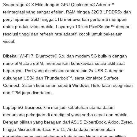
Snapdragon® X Elite dengan GPU Qualcomm® Adreno™
terintegrasi yang sangat efisien. RAM hingga 32GB LPDDR5x dan
penyimpanan SSD hingga 1TB menawarkan performa mumpuni
untuk produktivitas mobile. Layarnya 13 inci PixelSense™ dengan
resolusi tinggi dan refresh rate adaptif, cocok untuk pekerjaan
visual.
Dibekali Wi-Fi 7, Bluetooth® 5.x, dan modem 5G built-in dengan
nano-SIM atau eSIM, memberikan konektivitas selalu aktif saat
bepergian. Port yang disediakan antara lain 2x USB-C dengan
dukungan USB4 dan Thunderbolt™, serta konektor Surface
Connect. Sistem keamanan seperti Windows Hello face recognition
dan TPM juga disertakan.
Laptop 5G Business kini menjadi kebutuhan utama dalam
menunjang pekerjaan di era digital yang serba cepat dan mobile.
Dengan pilihan yang beragam dari ASUS ExpertBook, Axioo, Zyrex,
hingga Microsoft Surface Pro 11, Anda dapat menemukan
perangkat yang sesuai dengan kebutuhan kinerja dan mobilitas.