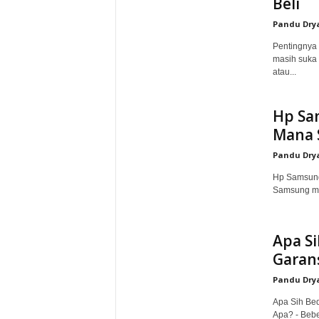
Beli
i
Pandu Dry
Pentingnya 
j
masih suka 
atau...
a
Hp Sa
u
Mana 
Pandu Dry
Hp Samsung
Samsung mer
Apa S
Garans
Pandu Dry
Apa Sih Be
Apa? - Beb