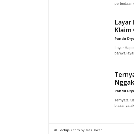
perbedaan ga
Layar 
Klaim 
Pandu Dry
Layar Hape 
bahwa layar
Ternya
Nggak 
Pandu Dry
Ternyata Kl
biasanya aka
© Techijau.com by Mas Bocah