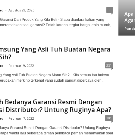
0
ad
-
Agustus 29, 2025
Apa 
Agar
Garansi Dari Produk Yang Kita Beli - Siapa diantara kalian yang
meremehkan soal garansi? Entah karena tergiur harga lebih murah,
Pandu
msung Yang Asli Tuh Buatan Negara
Sih?
351
ad
-
Februari 9, 2022
 Yang Asli Tuh Buatan Negara Mana Sih? - Kita semua tau bahwa
upakan merk hp terkenal yang sudah sangat dipercaya oleh...
ih Bedanya Garansi Resmi Dengan
i Distributor? Untung Ruginya Apa?
301
ad
-
Februari 7, 2022
danya Garansi Resmi Dengan Garansi Distributor? Untung Ruginya
erapa waktu lalu beberapa teman pembaca pernah menanyakan soal