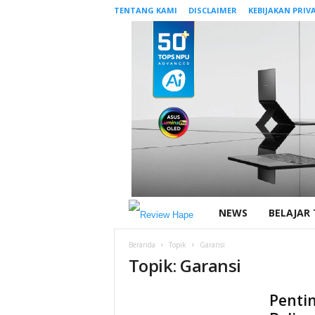
TENTANG KAMI
DISCLAIMER
KEBIJAKAN PRIVA
NEWS
BELAJAR
T
e
Beranda
Topik
Garansi
Topik: Garansi
c
Pentin
h