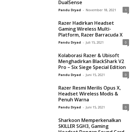
DualSense
Pandu Dryad
-
November 18, 2021
1
Razer Hadirkan Headset
Gaming Wireless Multi-
Platform, Razer Barracuda X
Pandu Dryad
-
Juli 15, 2021
0
Kolaborasi Razer & Ubisoft
Menghadirkan BlackShark V2
Pro – Six Siege Special Edition
Pandu Dryad
-
Juni 15, 2021
0
Razer Resmi Merilis Opus X,
Headset Wireless Modis &
Penuh Warna
Pandu Dryad
-
Juni 15, 2021
0
Sharkoon Memperkenalkan
SKILLER SGH3, Gaming