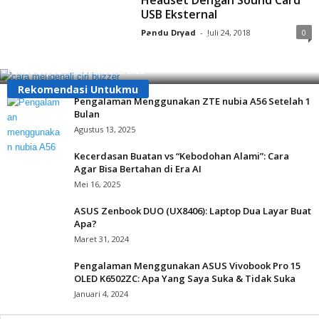
Headset Dengan Sound Card
USB Eksternal
Pandu Dryad
-
Juli 24, 2018
0
Apa Itu Buzzer? Ini Cara Mengenalinya Agar Tidak
Tertipu!
Pandu Dryad
-
September 3, 2025
Rekomendasi Untukmu
Pengalaman Menggunakan ZTE nubia A56 Setelah 1
Bulan
Agustus 13, 2025
Kecerdasan Buatan vs “Kebodohan Alami”: Cara
Agar Bisa Bertahan di Era AI
Mei 16, 2025
ASUS Zenbook DUO (UX8406): Laptop Dua Layar Buat
Apa?
Maret 31, 2024
Pengalaman Menggunakan ASUS Vivobook Pro 15
OLED K6502ZC: Apa Yang Saya Suka & Tidak Suka
Januari 4, 2024