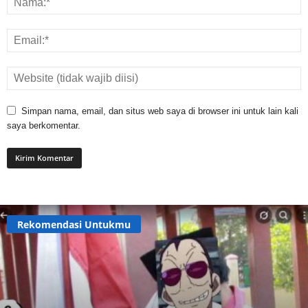
Simpan nama, email, dan situs web saya di browser ini untuk lain kali
saya berkomentar.
Rekomendasi Untukmu