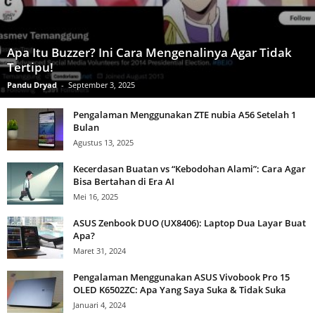
Apa Itu Buzzer? Ini Cara Mengenalinya Agar Tidak
Tertipu!
Pandu Dryad
-
September 3, 2025
Pengalaman Menggunakan ZTE nubia A56 Setelah 1
Bulan
Agustus 13, 2025
Kecerdasan Buatan vs “Kebodohan Alami”: Cara Agar
Bisa Bertahan di Era AI
Mei 16, 2025
ASUS Zenbook DUO (UX8406): Laptop Dua Layar Buat
Apa?
Maret 31, 2024
Pengalaman Menggunakan ASUS Vivobook Pro 15
OLED K6502ZC: Apa Yang Saya Suka & Tidak Suka
Januari 4, 2024