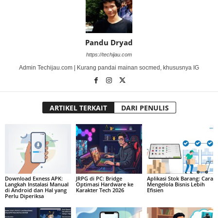
Pandu Dryad
https://techijau.com
Admin Techijau.com | Kurang pandai mainan socmed, khususnya IG
ARTIKEL TERKAIT
DARI PENULIS
Download Exness APK:
JRPG di PC: Bridge
Aplikasi Stok Barang: Cara
Langkah Instalasi Manual
Optimasi Hardware ke
Mengelola Bisnis Lebih
di Android dan Hal yang
Karakter Tech 2026
Efisien
Perlu Diperiksa