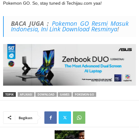
Pokemon GO. So, stay tuned di Techijau.com yaa!
BACA JUGA :
Pokemon GO Resmi Masuk
Indonesia, Ini Link Download Resminya
!
TOPIK
APLIKASI
DOWNLOAD
GAMES
POKEMON GO
Bagikan