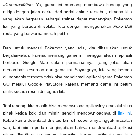
#Generasi90an
. Ya, game ini memang membawa konsep yang
mirip dengan jalan cerita dari serial anime tersebut, dimana kita
yang akan berperan sebagai trainer dapat menangkap Pokemon
liar yang berada di sekitar kita dengan menggunakan
Poke Ball
(bola yang berwarna merah putih).
Dan untuk mencari Pokemon yang ada, kita diharuskan untuk
berjalan-jalan, karena memang game ini menggunakan map asli
berbasis Google Map dalam permainannya, yang jelas akan
menambah keseruan dari game ini. Sayangnya, kita yang berada
di Indonesia ternyata tidak bisa menginstall aplikasi game Pokemon
GO melalui Google PlayStore karena memang game ini belum
dirilis secara resmi di negara kita.
Tapi tenang, kita masih bisa mendownload aplikasinya melalui situs
pihak ketiga kok, dan mimin sendiri mendownloadnya di
link ini
.
Kalau kamu download di situs lain sih sebenarnya nggak masalah
yaa, tapi mimin perlu mengingatkan bahwa mendownload aplikasi
diluar PlayStore itu sangat beresiko, karena aplikasi yang kita