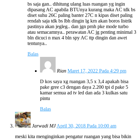
bs saja gan.. dihitung ulang luas ruangan yg ingin
dipasang AC apabila BTUnya kurang maka AC tdk bs
diset suhu 26C paling banter 27C n kipas diset paling
rendah saja tdk bs lbh dingin lg krn akan boros listrik
pastinya akan jegleg.. dan jgn prnh pke mode turbo
atau semacamnya.. perawatan AC jg penting minimal 3
bln dicuci n max 4 bln spy AC ttp dingin dan awet
tentunya..
Balas
Rian
Maret 17, 2022 Pada 4:29 pm
D kos saya xg ruangan 3,5 x 3,4 apakah bisa
pake gree c3 dengan daya 2.200 tpi d pake 5
kamar semua ad tv led dan ada 3 kulkas satu
pintu
Balas
Jarwadi MJ
April 30, 2018 Pada 10:00 am
meski kita menginginkan pengatur ruangan yang bisa bikin