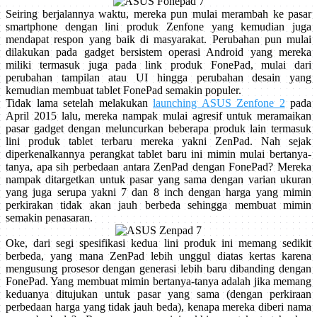
Seiring berjalannya waktu, mereka pun mulai merambah ke pasar
smartphone dengan lini produk Zenfone yang kemudian juga
mendapat respon yang baik di masyarakat. Perubahan pun mulai
dilakukan pada gadget bersistem operasi Android yang mereka
miliki termasuk juga pada link produk FonePad, mulai dari
perubahan tampilan atau UI hingga perubahan desain yang
kemudian membuat tablet FonePad semakin populer.
Tidak lama setelah melakukan
launching ASUS Zenfone 2
pada
April 2015 lalu, mereka nampak mulai agresif untuk meramaikan
pasar gadget dengan meluncurkan beberapa produk lain termasuk
lini produk tablet terbaru mereka yakni ZenPad. Nah sejak
diperkenalkannya perangkat tablet baru ini mimin mulai bertanya-
tanya, apa sih perbedaan antara ZenPad dengan FonePad? Mereka
nampak ditargetkan untuk pasar yang sama dengan varian ukuran
yang juga serupa yakni 7 dan 8 inch dengan harga yang mimin
perkirakan tidak akan jauh berbeda sehingga membuat mimin
semakin penasaran.
Oke, dari segi spesifikasi kedua lini produk ini memang sedikit
berbeda, yang mana ZenPad lebih unggul diatas kertas karena
mengusung prosesor dengan generasi lebih baru dibanding dengan
FonePad. Yang membuat mimin bertanya-tanya adalah jika memang
keduanya ditujukan untuk pasar yang sama (dengan perkiraan
perbedaan harga yang tidak jauh beda), kenapa mereka diberi nama