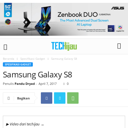
Beranda
Spesifikasi Gadget
Samsung Galaxy S8
SPESIFIKASI GADGET
Samsung Galaxy S8
Penulis
Pandu Dryad
-
April 7, 2017
0
Bagikan
▶ Video dari techijau →