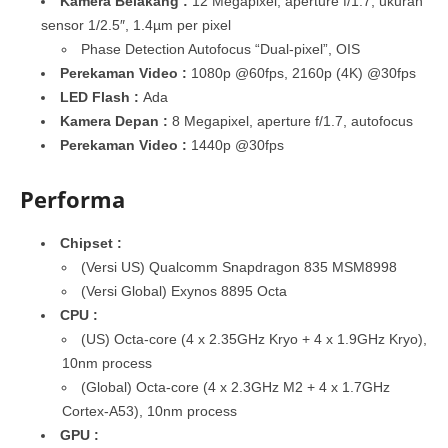
Kamera Belakang :
12 Megapixel, aperture f/1.7, ukuran
sensor 1/2.5″, 1.4µm per pixel
Phase Detection Autofocus “Dual-pixel”, OIS
Perekaman Video :
1080p @60fps, 2160p (4K) @30fps
LED Flash :
Ada
Kamera Depan :
8 Megapixel, aperture f/1.7, autofocus
Perekaman Video :
1440p @30fps
Performa
Chipset :
(Versi US) Qualcomm Snapdragon 835 MSM8998
(Versi Global) Exynos 8895 Octa
CPU :
(US) Octa-core (4 x 2.35GHz Kryo + 4 x 1.9GHz Kryo),
10nm process
(Global) Octa-core (4 x 2.3GHz M2 + 4 x 1.7GHz
Cortex-A53), 10nm process
GPU :