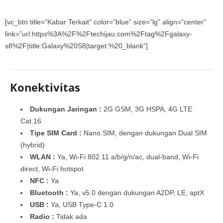
[vc_btn title=”Kabar Terkait” color=”blue” size=”lg” align=”center”
link=”url:https%3A%2F%2Ftechijau.com%2Ftag%2Fgalaxy-
s8%2F|title:Galaxy%20S8|target:%20_blank”]
Konektivitas
Dukungan Jaringan :
2G GSM, 3G HSPA, 4G LTE
Cat.16
Tipe SIM Card :
Nano SIM, dengan dukungan Dual SIM
(hybrid)
WLAN :
Ya, Wi-Fi 802.11 a/b/g/n/ac, dual-band, Wi-Fi
direct, Wi-Fi hotspot
NFC :
Ya
Bluetooth :
Ya, v5.0 dengan dukungan A2DP, LE, aptX
USB :
Ya, USB Type-C 1.0
Radio :
Tidak ada