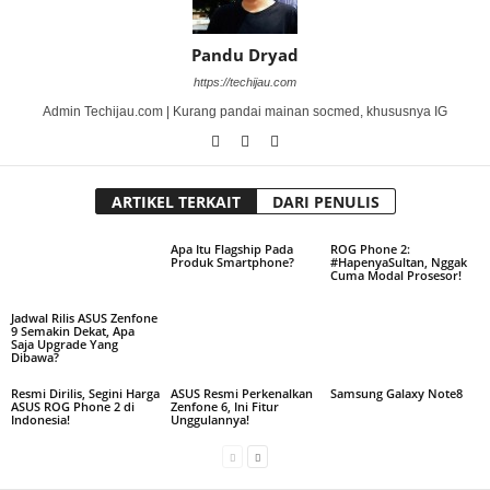
Pandu Dryad
https://techijau.com
Admin Techijau.com | Kurang pandai mainan socmed, khususnya IG
ARTIKEL TERKAIT
DARI PENULIS
Apa Itu Flagship Pada
ROG Phone 2:
Produk Smartphone?
#HapenyaSultan, Nggak
Cuma Modal Prosesor!
Jadwal Rilis ASUS Zenfone
9 Semakin Dekat, Apa
Saja Upgrade Yang
Dibawa?
Resmi Dirilis, Segini Harga
ASUS Resmi Perkenalkan
Samsung Galaxy Note8
ASUS ROG Phone 2 di
Zenfone 6, Ini Fitur
Indonesia!
Unggulannya!