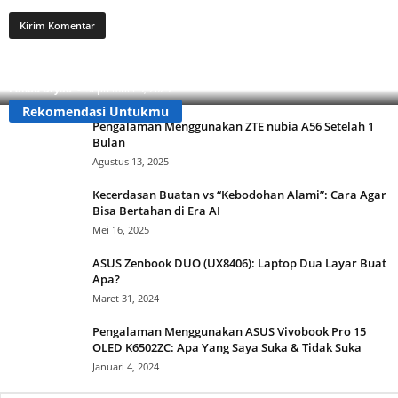
Apa Itu Buzzer? Ini Cara Mengenalinya Agar Tidak
Tertipu!
Pandu Dryad
-
September 3, 2025
Rekomendasi Untukmu
Pengalaman Menggunakan ZTE nubia A56 Setelah 1
Bulan
Agustus 13, 2025
Kecerdasan Buatan vs “Kebodohan Alami”: Cara Agar
Bisa Bertahan di Era AI
Mei 16, 2025
ASUS Zenbook DUO (UX8406): Laptop Dua Layar Buat
Apa?
Maret 31, 2024
Pengalaman Menggunakan ASUS Vivobook Pro 15
OLED K6502ZC: Apa Yang Saya Suka & Tidak Suka
Januari 4, 2024