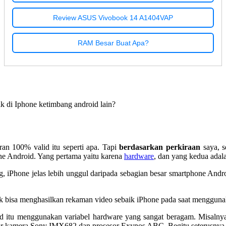
Review ASUS Vivobook 14 A1404VAP
RAM Besar Buat Apa?
aik di Iphone ketimbang android lain?
an 100% valid itu seperti apa. Tapi
berdasarkan perkiraan
saya, s
ne Android. Yang pertama yaitu karena
hardware
, dan yang kedua adal
ng, iPhone jelas lebih unggul daripada sebagian besar smartphone And
ak bisa menghasilkan rekaman video sebaik iPhone pada saat menggunaka
id itu menggunakan variabel hardware yang sangat beragam. Misal
 kamera Sony IMX682 dan prosesor Exynos ABC. Begitu seterusnya