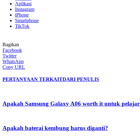
Aplikasi
Instagram
iPhone
Smartphone
TikTok
Bagikan
Facebook
Twitter
WhatsApp
Copy URL
PERTANYAAN TERKAIT
DARI PENULIS
Apakah Samsung Galaxy A06 worth it untuk pelajar
Apakah baterai kembung harus diganti?