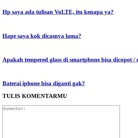
Hp saya ada tulisan VoLTE, itu kenapa ya?
Hape saya kok dicasnya lama?
Apakah tempered glass di smartphone bisa dicopot / 
Baterai iphone bisa diganti gak?
TULIS KOMENTARMU