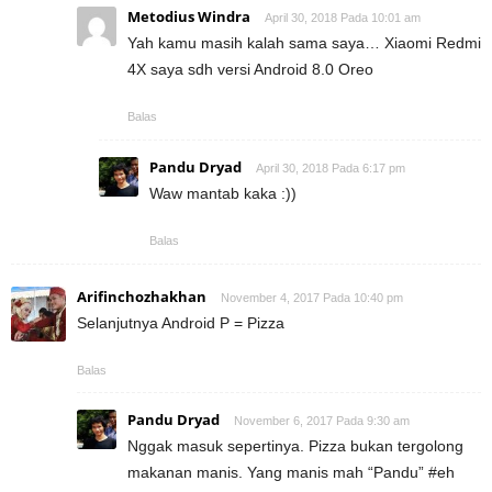
Metodius Windra
April 30, 2018 Pada 10:01 am
Yah kamu masih kalah sama saya… Xiaomi Redmi
4X saya sdh versi Android 8.0 Oreo
Balas
Pandu Dryad
April 30, 2018 Pada 6:17 pm
Waw mantab kaka :))
Balas
Arifinchozhakhan
November 4, 2017 Pada 10:40 pm
Selanjutnya Android P = Pizza
Balas
Pandu Dryad
November 6, 2017 Pada 9:30 am
Nggak masuk sepertinya. Pizza bukan tergolong
makanan manis. Yang manis mah “Pandu” #eh