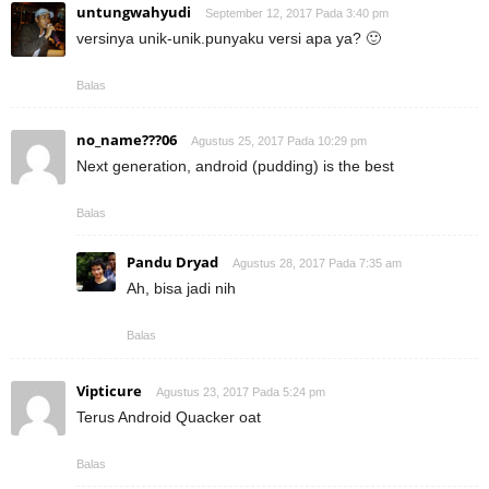
untungwahyudi
September 12, 2017 Pada 3:40 pm
versinya unik-unik.punyaku versi apa ya? 🙂
Balas
no_name???06
Agustus 25, 2017 Pada 10:29 pm
Next generation, android (pudding) is the best
Balas
Pandu Dryad
Agustus 28, 2017 Pada 7:35 am
Ah, bisa jadi nih
Balas
Vipticure
Agustus 23, 2017 Pada 5:24 pm
Terus Android Quacker oat
Balas