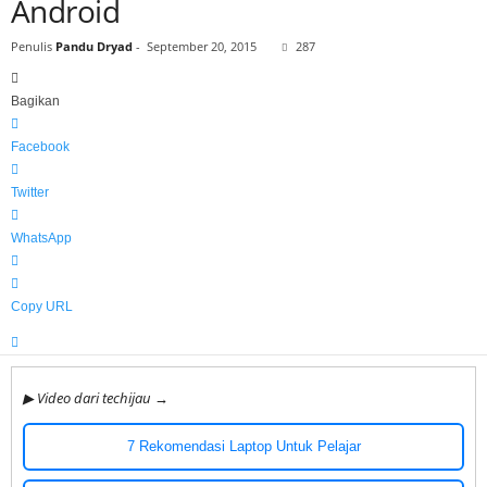
Android
h
i
Penulis
Pandu Dryad
-
September 20, 2015
287
j
a
Bagikan
u
Facebook
Twitter
WhatsApp
Copy URL
▶ Video dari techijau →
7 Rekomendasi Laptop Untuk Pelajar