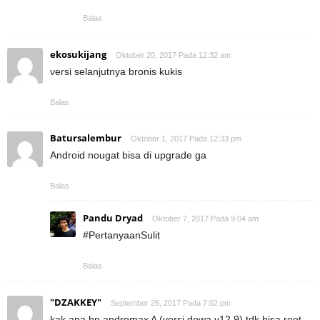
Balas
ekosukijang
Oktober 20, 2017 Pada 12:32 am
versi selanjutnya bronis kukis
Balas
Batursalembur
Oktober 1, 2017 Pada 12:33 pm
Android nougat bisa di upgrade ga
Balas
Pandu Dryad
Oktober 7, 2017 Pada 9:04 am
#PertanyaanSulit
Balas
"DZAKKEY"
September 26, 2017 Pada 7:02 pm
kak apa hp andromax A (versi dewa v12.9) tdk bisa root