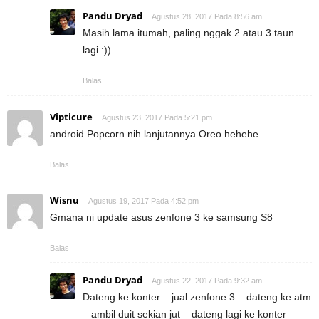
Pandu Dryad
Agustus 28, 2017 Pada 8:56 am
Masih lama itumah, paling nggak 2 atau 3 taun
lagi :))
Balas
Vipticure
Agustus 23, 2017 Pada 5:21 pm
android Popcorn nih lanjutannya Oreo hehehe
Balas
Wisnu
Agustus 19, 2017 Pada 4:52 pm
Gmana ni update asus zenfone 3 ke samsung S8
Balas
Pandu Dryad
Agustus 22, 2017 Pada 9:32 am
Dateng ke konter – jual zenfone 3 – dateng ke atm
– ambil duit sekian jut – dateng lagi ke konter –