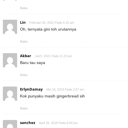
Balas
Lin
Februari 26, 2022 Pada 6:16 am
Oh, ternyata gini toh urutannya
Balas
Akbar
Juli 9, 2021 Pada 11:23 pm
Baru tau saya
Balas
ErlynDamay
Mei 16, 2018 Pada 2:57 pm
Kok punyaku masih gingerbread sih
Balas
sanchez
April 28, 2018 Pada 8:04 pm