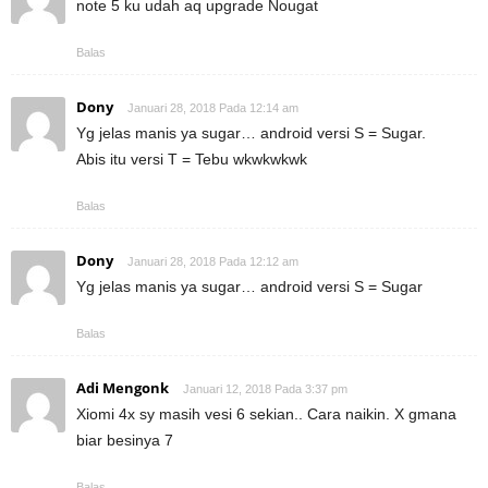
note 5 ku udah aq upgrade Nougat
Balas
Dony
Januari 28, 2018 Pada 12:14 am
Yg jelas manis ya sugar… android versi S = Sugar.
Abis itu versi T = Tebu wkwkwkwk
Balas
Dony
Januari 28, 2018 Pada 12:12 am
Yg jelas manis ya sugar… android versi S = Sugar
Balas
Adi Mengonk
Januari 12, 2018 Pada 3:37 pm
Xiomi 4x sy masih vesi 6 sekian.. Cara naikin. X gmana
biar besinya 7
Balas