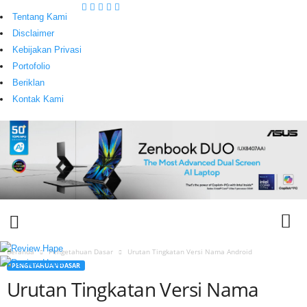
Tentang Kami
Disclaimer
Kebijakan Privasi
Portofolio
Beriklan
Kontak Kami
Beranda
Pengetahuan Dasar
Urutan Tingkatan Versi Nama Android
PENGETAHUAN DASAR
T
Urutan Tingkatan Versi Nama
e
c