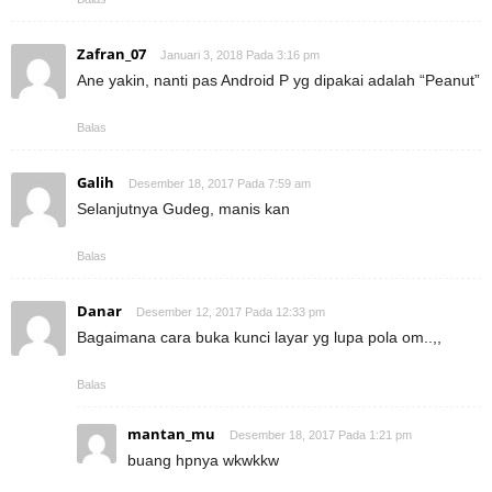
Zafran_07
Januari 3, 2018 Pada 3:16 pm
Ane yakin, nanti pas Android P yg dipakai adalah “Peanut”
Balas
Galih
Desember 18, 2017 Pada 7:59 am
Selanjutnya Gudeg, manis kan
Balas
Danar
Desember 12, 2017 Pada 12:33 pm
Bagaimana cara buka kunci layar yg lupa pola om..,,
Balas
mantan_mu
Desember 18, 2017 Pada 1:21 pm
buang hpnya wkwkkw