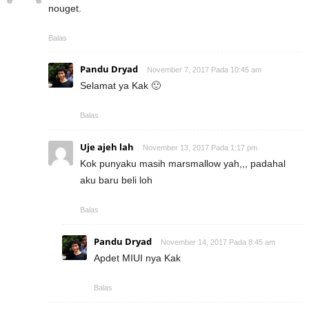
nouget.
Balas
Pandu Dryad
November 7, 2017 Pada 10:45 am
Selamat ya Kak 🙂
Balas
Uje ajeh lah
November 13, 2017 Pada 1:17 pm
Kok punyaku masih marsmallow yah,,, padahal
aku baru beli loh
Balas
Pandu Dryad
November 14, 2017 Pada 8:45 am
Apdet MIUI nya Kak
Balas