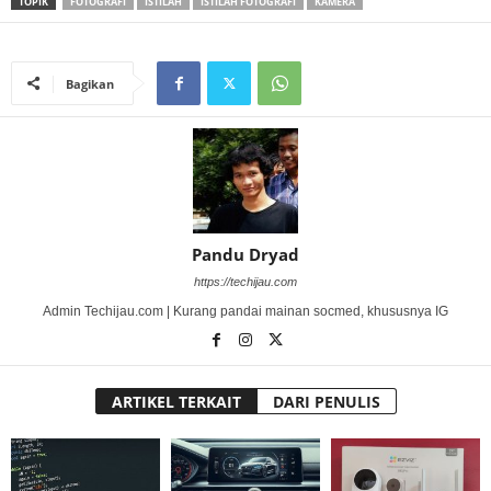
TOPIK
FOTOGRAFI
ISTILAH
ISTILAH FOTOGRAFI
KAMERA
Bagikan
Pandu Dryad
https://techijau.com
Admin Techijau.com | Kurang pandai mainan socmed, khususnya IG
ARTIKEL TERKAIT
DARI PENULIS