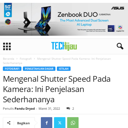
Beranda
Fotografi
Mengenal Shutter Speed Pada Kamera: Ini Penjelasan
Sederhananya
FOTOGRAFI
PENGETAHUAN DASAR
ISTILAH
Mengenal Shutter Speed Pada
Kamera: Ini Penjelasan
Sederhananya
Penulis
Pandu Dryad
-
Maret 31, 2022
2
Bagikan