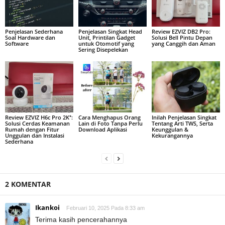
Penjelasan Sederhana
Penjelasan Singkat Head
Review EZVIZ DB2 Pro:
Soal Hardware dan
Unit, Printilan Gadget
Solusi Bell Pintu Depan
Software
untuk Otomotif yang
yang Canggih dan Aman
Sering Disepelekan
Review EZVIZ H6c Pro 2K⁺:
Cara Menghapus Orang
Inilah Penjelasan Singkat
Solusi Cerdas Keamanan
Lain di Foto Tanpa Perlu
Tentang Arti TWS, Serta
Rumah dengan Fitur
Download Aplikasi
Keunggulan &
Unggulan dan Instalasi
Kekurangannya
Sederhana
2 KOMENTAR
Ikankoi
Februari 10, 2025 Pada 8:33 am
Terima kasih pencerahannya