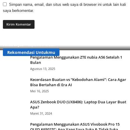
Simpan nama, email, dan situs web saya di browser ini untuk lain kali
saya berkomentar.
Apa Itu Buzzer? Ini Cara Mengenalinya Agar Tidak
Tertipu!
Pandu Dryad
-
September 3, 2025
Rekomendasi Untukmu
Pengalaman Menggunakan ZTE nubia A56 Setelah 1
Bulan
Agustus 13, 2025
Kecerdasan Buatan vs “Kebodohan Alami”: Cara Agar
Bisa Bertahan di Era AI
Mei 16, 2025
ASUS Zenbook DUO (UX8406): Laptop Dua Layar Buat
Apa?
Maret 31, 2024
Pengalaman Menggunakan ASUS Vivobook Pro 15
OLED K6502ZC: Apa Yang Saya Suka & Tidak Suka