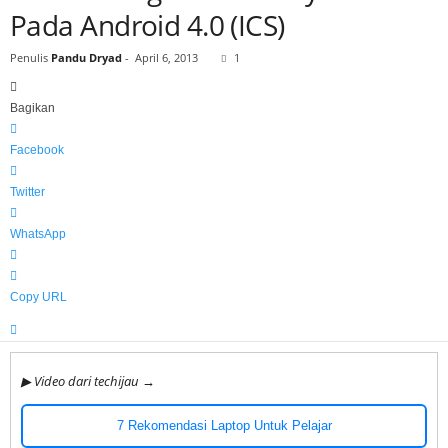
Pada Android 4.0 (ICS)
h
i
Penulis
Pandu Dryad
-
April 6, 2013
1
j
a
u
Bagikan
Facebook
Twitter
WhatsApp
Copy URL
▶ Video dari techijau →
7 Rekomendasi Laptop Untuk Pelajar