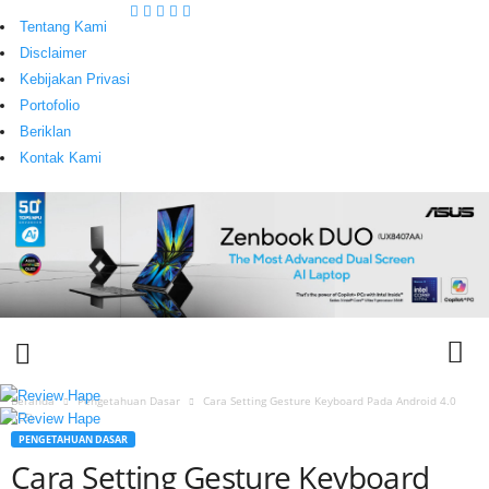
Tentang Kami
Disclaimer
Kebijakan Privasi
Portofolio
Beriklan
Kontak Kami
Beranda
Pengetahuan Dasar
Cara Setting Gesture Keyboard Pada Android 4.0
(ICS)
T
PENGETAHUAN DASAR
e
Cara Setting Gesture Keyboard
c