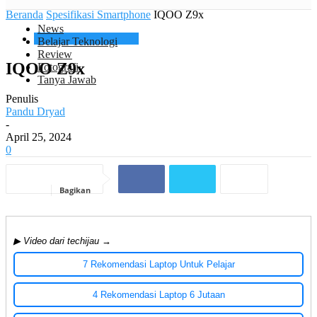
Beranda
Spesifikasi Smartphone
IQOO Z9x
News
Spesifikasi Smartphone
Belajar Teknologi
Review
IQOO Z9x
Fotografi
Tanya Jawab
Penulis
Pandu Dryad
-
April 25, 2024
0
Bagikan
▶ Video dari techijau →
7 Rekomendasi Laptop Untuk Pelajar
4 Rekomendasi Laptop 6 Jutaan