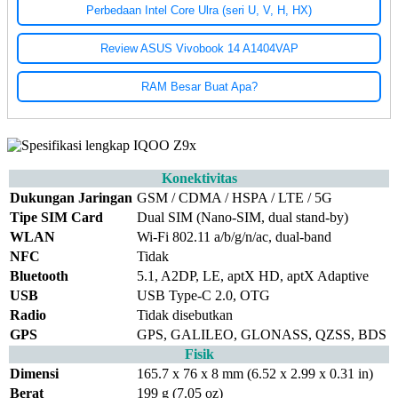
Perbedaan Intel Core Ulra (seri U, V, H, HX)
Review ASUS Vivobook 14 A1404VAP
RAM Besar Buat Apa?
Konektivitas
Dukungan Jaringan
GSM / CDMA / HSPA / LTE / 5G
Tipe SIM Card
Dual SIM (Nano-SIM, dual stand-by)
WLAN
Wi-Fi 802.11 a/b/g/n/ac, dual-band
NFC
Tidak
Bluetooth
5.1, A2DP, LE, aptX HD, aptX Adaptive
USB
USB Type-C 2.0, OTG
Radio
Tidak disebutkan
GPS
GPS, GALILEO, GLONASS, QZSS, BDS
Fisik
Dimensi
165.7 x 76 x 8 mm (6.52 x 2.99 x 0.31 in)
Berat
199 g (7.05 oz)