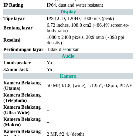
IP Rating
IP64, dust and water resistant
Display
Tipe layar
IPS LCD, 120Hz, 1000 nits (peak)
6.72 inches, 108.8 cm2 (~86.4% screen-to-
Bentang layar
body ratio)
1080 x 2408 pixels, 20:9 ratio (~393 ppi
Resolusi
density)
Perlindungan layar
Tidak disebutkan
Audio
Loudspeaker
Ya
3.5mm Jack
Ya
Kamera
Kamera Belakang
50 MP, f/1.8, (wide), 1/1.95″, 0.8µm, PDAF
(Utama)
Kamera Belakang
–
(Telephoto)
Kamera Belakang
–
(Ultra Wide)
Kamera Belakang
–
(Makro)
Kamera Belakang
2 MP, f/2.4, (depth)