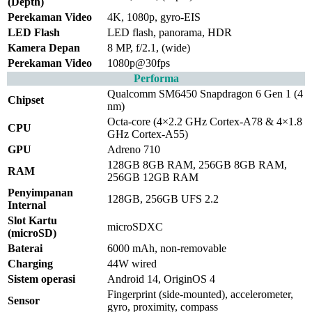
(Depth)
Perekaman Video
4K, 1080p, gyro-EIS
LED Flash
LED flash, panorama, HDR
Kamera Depan
8 MP, f/2.1, (wide)
Perekaman Video
1080p@30fps
Performa
Qualcomm SM6450 Snapdragon 6 Gen 1 (4
Chipset
nm)
Octa-core (4×2.2 GHz Cortex-A78 & 4×1.8
CPU
GHz Cortex-A55)
GPU
Adreno 710
128GB 8GB RAM, 256GB 8GB RAM,
RAM
256GB 12GB RAM
Penyimpanan
128GB, 256GB UFS 2.2
Internal
Slot Kartu
microSDXC
(microSD)
Baterai
6000 mAh, non-removable
Charging
44W wired
Sistem operasi
Android 14, OriginOS 4
Fingerprint (side-mounted), accelerometer,
Sensor
gyro, proximity, compass