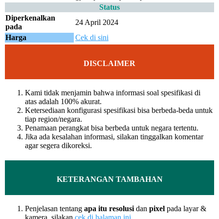
Status
Diperkenalkan
24 April 2024
pada
Harga
Cek di sini
DISCLAIMER
Kami tidak menjamin bahwa informasi soal spesifikasi di
atas adalah 100% akurat.
Ketersediaan konfigurasi spesifikasi bisa berbeda-beda untuk
tiap region/negara.
Penamaan perangkat bisa berbeda untuk negara tertentu.
Jika ada kesalahan informasi, silakan tinggalkan komentar
agar segera dikoreksi.
KETERANGAN TAMBAHAN
Penjelasan tentang
apa itu resolusi
dan
pixel
pada layar &
kamera, silakan
cek di halaman ini
.