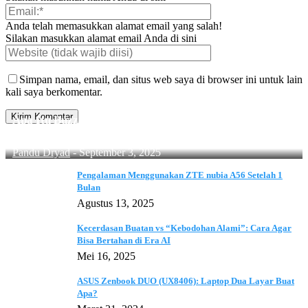
Anda telah memasukkan alamat email yang salah!
Silakan masukkan alamat email Anda di sini
Simpan nama, email, dan situs web saya di browser ini untuk lain
kali saya berkomentar.
Apa Itu Buzzer? Ini Cara Mengenalinya Agar Tidak
Tertipu!
Pandu Dryad
-
September 3, 2025
Pengalaman Menggunakan ZTE nubia A56 Setelah 1
Bulan
Agustus 13, 2025
Kecerdasan Buatan vs “Kebodohan Alami”: Cara Agar
Bisa Bertahan di Era AI
Mei 16, 2025
ASUS Zenbook DUO (UX8406): Laptop Dua Layar Buat
Apa?