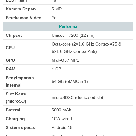
LED Flash
Ya
Kamera Depan
5 MP
Perekaman Video
Ya
Performa
Chipset
Unisoc T7200 (12 nm)
Octa-core (2×1.6 GHz Cortex-A75 &
CPU
6×1.6 GHz Cortex-A55)
GPU
Mali-G57 MP1
RAM
4 GB
Penyimpanan
64 GB (eMMC 5.1)
Internal
Slot Kartu
microSDXC (dedicated slot)
(microSD)
Baterai
5000 mAh
Charging
10W wired
Sistem operasi
Android 15