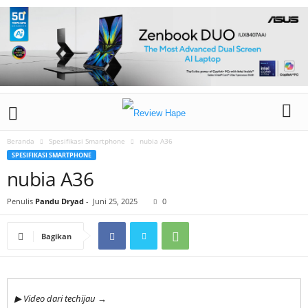
Beranda
Spesifikasi Smartphone
nubia A36
SPESIFIKASI SMARTPHONE
nubia A36
Penulis
Pandu Dryad
-
Juni 25, 2025
0
Bagikan
▶ Video dari techijau →