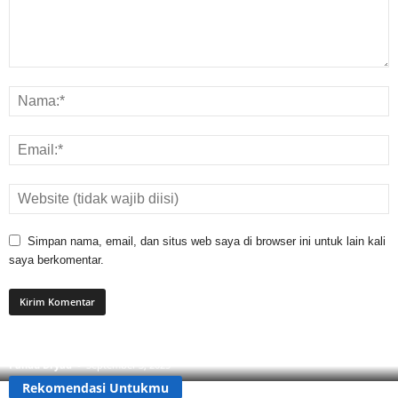
Simpan nama, email, dan situs web saya di browser ini untuk lain kali
saya berkomentar.
Apa Itu Buzzer? Ini Cara Mengenalinya Agar Tidak
Tertipu!
Pandu Dryad
-
September 3, 2025
Rekomendasi Untukmu