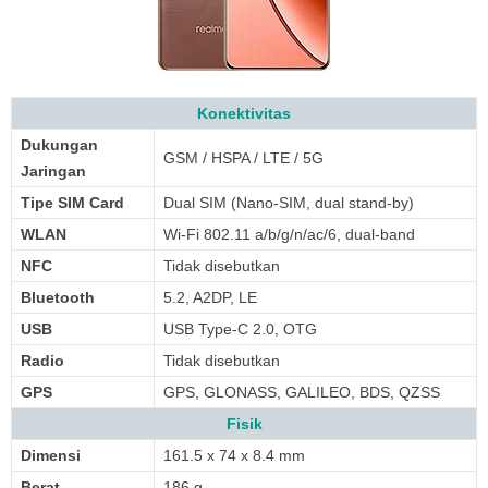
Konektivitas
Dukungan
GSM / HSPA / LTE / 5G
Jaringan
Tipe SIM Card
Dual SIM (Nano-SIM, dual stand-by)
WLAN
Wi-Fi 802.11 a/b/g/n/ac/6, dual-band
NFC
Tidak disebutkan
Bluetooth
5.2, A2DP, LE
USB
USB Type-C 2.0, OTG
Radio
Tidak disebutkan
GPS
GPS, GLONASS, GALILEO, BDS, QZSS
Fisik
Dimensi
161.5 x 74 x 8.4 mm
Berat
186 g