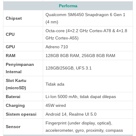
Performa
Qualcomm SM6450 Snapdragon 6 Gen 1
Chipset
(4 nm)
Octa-core (4×2.2 GHz Cortex-A78 & 4×1.8
CPU
GHz Cortex-A55)
GPU
Adreno 710
RAM
128GB 8GB RAM, 256GB 8GB RAM
Penyimpanan
128GB/256GB, UFS 3.1
Internal
Slot Kartu
Tidak ada
(microSD)
Baterai
Li-Ion 5000 mAh, tidak dapat dilepas
Charging
45W wired
Sistem operasi
Android 14, Realme UI 5.0
Fingerprint (under display, optical),
Sensor
accelerometer, gyro, proximity, compass