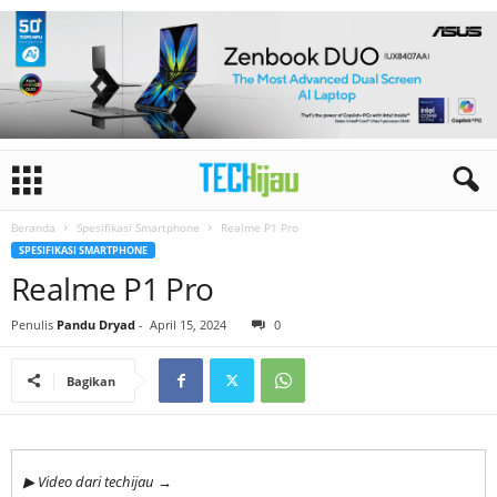
Beranda
Spesifikasi Smartphone
Realme P1 Pro
SPESIFIKASI SMARTPHONE
Realme P1 Pro
Penulis
Pandu Dryad
-
April 15, 2024
0
Bagikan
▶ Video dari techijau →