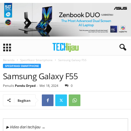
Beranda
Spesifikasi Smartphone
Samsung Galaxy F55
SPESIFIKASI SMARTPHONE
Samsung Galaxy F55
Penulis
Pandu Dryad
-
Mei 18, 2024
0
Bagikan
▶ Video dari techijau →