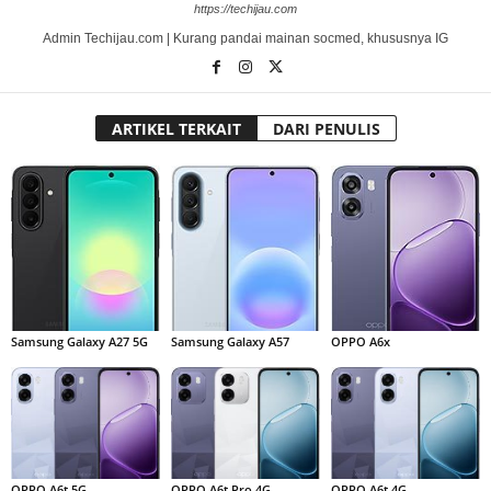
https://techijau.com
Admin Techijau.com | Kurang pandai mainan socmed, khususnya IG
ARTIKEL TERKAIT
DARI PENULIS
Samsung Galaxy A27 5G
Samsung Galaxy A57
OPPO A6x
OPPO A6t 5G
OPPO A6t Pro 4G
OPPO A6t 4G