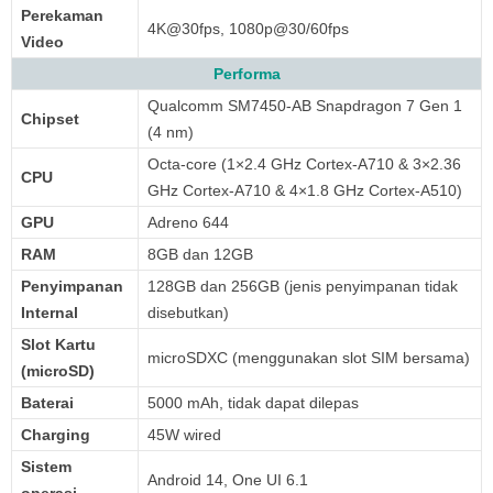
Perekaman
4K@30fps, 1080p@30/60fps
Video
Performa
Qualcomm SM7450-AB Snapdragon 7 Gen 1
Chipset
(4 nm)
Octa-core (1×2.4 GHz Cortex-A710 & 3×2.36
CPU
GHz Cortex-A710 & 4×1.8 GHz Cortex-A510)
GPU
Adreno 644
RAM
8GB dan 12GB
Penyimpanan
128GB dan 256GB (jenis penyimpanan tidak
Internal
disebutkan)
Slot Kartu
microSDXC (menggunakan slot SIM bersama)
(microSD)
Baterai
5000 mAh, tidak dapat dilepas
Charging
45W wired
Sistem
Android 14, One UI 6.1