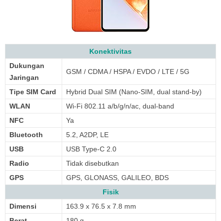
Konektivitas
Dukungan
GSM / CDMA / HSPA / EVDO / LTE / 5G
Jaringan
Tipe SIM Card
Hybrid Dual SIM (Nano-SIM, dual stand-by)
WLAN
Wi-Fi 802.11 a/b/g/n/ac, dual-band
NFC
Ya
Bluetooth
5.2, A2DP, LE
USB
USB Type-C 2.0
Radio
Tidak disebutkan
GPS
GPS, GLONASS, GALILEO, BDS
Fisik
Dimensi
163.9 x 76.5 x 7.8 mm
Berat
180 g