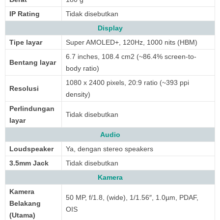
IP Rating
Tidak disebutkan
Display
Tipe layar
Super AMOLED+, 120Hz, 1000 nits (HBM)
6.7 inches, 108.4 cm2 (~86.4% screen-to-
Bentang layar
body ratio)
1080 x 2400 pixels, 20:9 ratio (~393 ppi
Resolusi
density)
Perlindungan
Tidak disebutkan
layar
Audio
Loudspeaker
Ya, dengan stereo speakers
3.5mm Jack
Tidak disebutkan
Kamera
Kamera
50 MP, f/1.8, (wide), 1/1.56″, 1.0µm, PDAF,
Belakang
OIS
(Utama)