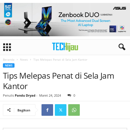
Beranda
News
Tips Melepas Penat di Sela Jam Kantor
NEWS
Tips Melepas Penat di Sela Jam
Kantor
Penulis
Pandu Dryad
-
Maret 24, 2024
0
Bagikan