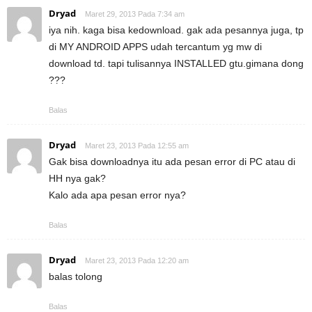
Dryad
Maret 29, 2013 Pada 7:34 am
iya nih. kaga bisa kedownload. gak ada pesannya juga, tp
di MY ANDROID APPS udah tercantum yg mw di
download td. tapi tulisannya INSTALLED gtu.gimana dong
???
Balas
Dryad
Maret 23, 2013 Pada 12:55 am
Gak bisa downloadnya itu ada pesan error di PC atau di
HH nya gak?
Kalo ada apa pesan error nya?
Balas
Dryad
Maret 23, 2013 Pada 12:20 am
balas tolong
Balas