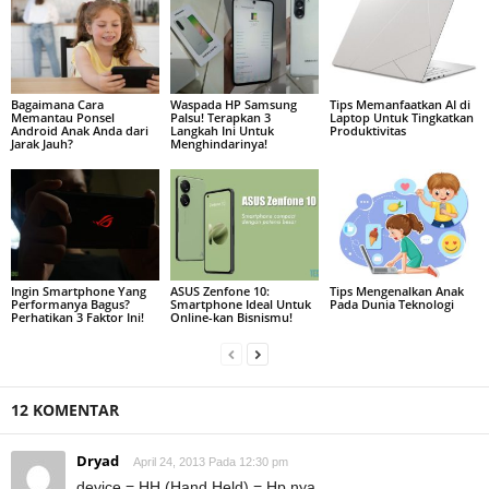
Bagaimana Cara
Waspada HP Samsung
Tips Memanfaatkan AI di
Memantau Ponsel
Palsu! Terapkan 3
Laptop Untuk Tingkatkan
Android Anak Anda dari
Langkah Ini Untuk
Produktivitas
Jarak Jauh?
Menghindarinya!
Ingin Smartphone Yang
ASUS Zenfone 10:
Tips Mengenalkan Anak
Performanya Bagus?
Smartphone Ideal Untuk
Pada Dunia Teknologi
Perhatikan 3 Faktor Ini!
Online-kan Bisnismu!
12 KOMENTAR
Dryad
April 24, 2013 Pada 12:30 pm
device = HH (Hand Held) = Hp nya