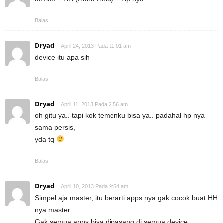
Balas
Dryad
April 24, 2013 Pada 11:01 am
device itu apa sih
Balas
Dryad
April 11, 2013 Pada 2:56 am
oh gitu ya.. tapi kok temenku bisa ya.. padahal hp nya
sama persis,
yda tq
Balas
Dryad
April 10, 2013 Pada 9:54 am
Simpel aja master, itu berarti apps nya gak cocok buat HH
nya master..
Gak semua apps bisa dipasang di semua device,