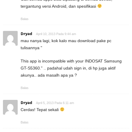
tergantung versi Android, dan spesifikasi
Balas
Dryad
April 10, 2013 Pada 9:44 am
mau nanya lagi, kok kalo mau download pake pc
tulisannya "
This app is incompatible with your INDOSAT Samsung
GT-S5360." .. padahal udah sign in, di hp juga aktif
akunya.. ada masalh apa ya ?
Balas
Dryad
April 5, 2013 Pada 6:11 am
Cerdas! Tepat sekali
Balas