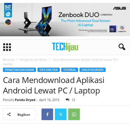
Beranda
Pengetahuan Dasar
Cara Mendownload Aplikasi Android Lewat PC /
Laptop
PENGETAHUAN DASAR
TIPS DAN TRIK
TUTORIAL
UNCATEGORIZED
Cara Mendownload Aplikasi
Android Lewat PC / Laptop
Penulis
Pandu Dryad
-
April 10, 2015
12
Bagikan