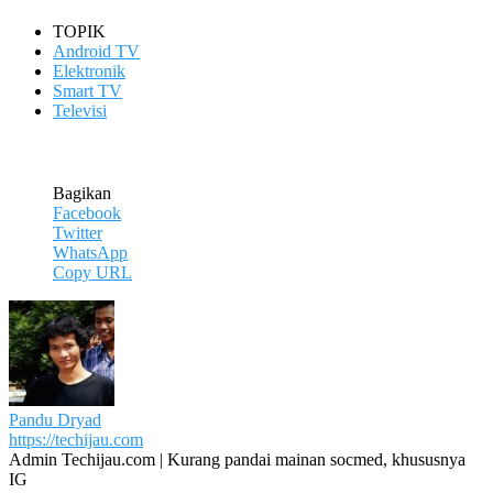
TOPIK
Android TV
Elektronik
Smart TV
Televisi
Bagikan
Facebook
Twitter
WhatsApp
Copy URL
Pandu Dryad
https://techijau.com
Admin Techijau.com | Kurang pandai mainan socmed, khususnya
IG