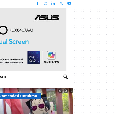
WAB
komendasi Untukmu