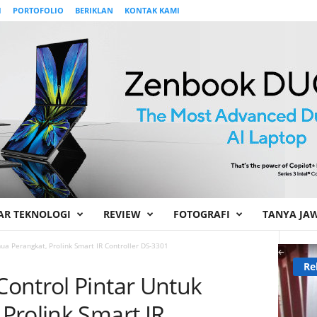
I
PORTOFOLIO
BERIKLAN
KONTAK KAMI
AR TEKNOLOGI
REVIEW
FOTOGRAFI
TANYA JA
a Perangkat, Prolink Smart IR Controller DS-3301
Re
ontrol Pintar Untuk
Prolink Smart IR