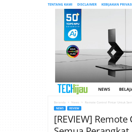
TENTANG KAMI
DISCLAIMER
KEBIJAKAN PRIVAS
NEWS
BELAJ
T
e
Beranda
News
Remote Control Pintar Untuk Semu
NEWS
REVIEW
[REVIEW] Remote C
c
Semua Perangkat, 
h