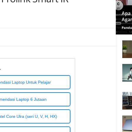
1
Apa 
Agar
Pandu
→
dasi Laptop Untuk Pelajar
mendasi Laptop 6 Jutaan
el Core Ulra (seri U, V, H, HX)