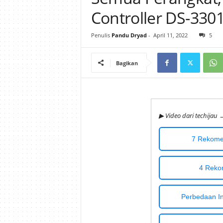
Controller DS-330
i
Penulis
Pandu Dryad
-
April 11, 2022
5
j
a
Bagikan
u
▶ Video dari techijau 
7 Rekomen
4 Reko
Perbedaan Int