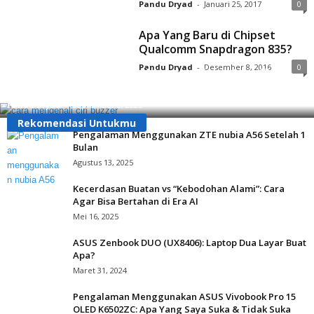
Pandu Dryad
-
Januari 25, 2017
0
Apa Yang Baru di Chipset
Qualcomm Snapdragon 835?
Pandu Dryad
-
Desember 8, 2016
0
Apa Itu Buzzer? Ini Cara Mengenalinya Agar Tidak
Tertipu!
Pandu Dryad
-
September 3, 2025
Rekomendasi Untukmu
Pengalaman Menggunakan ZTE nubia A56 Setelah 1
Bulan
Agustus 13, 2025
Kecerdasan Buatan vs “Kebodohan Alami”: Cara
Agar Bisa Bertahan di Era AI
Mei 16, 2025
ASUS Zenbook DUO (UX8406): Laptop Dua Layar Buat
Apa?
Maret 31, 2024
Pengalaman Menggunakan ASUS Vivobook Pro 15
OLED K6502ZC: Apa Yang Saya Suka & Tidak Suka