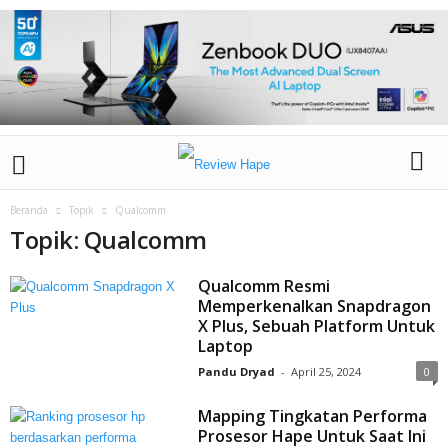
Beranda
Topik
Qualcomm
Topik: Qualcomm
Qualcomm Resmi
Memperkenalkan Snapdragon
X Plus, Sebuah Platform Untuk
Laptop
Pandu Dryad
-
April 25, 2024
0
Mapping Tingkatan Performa
Prosesor Hape Untuk Saat Ini