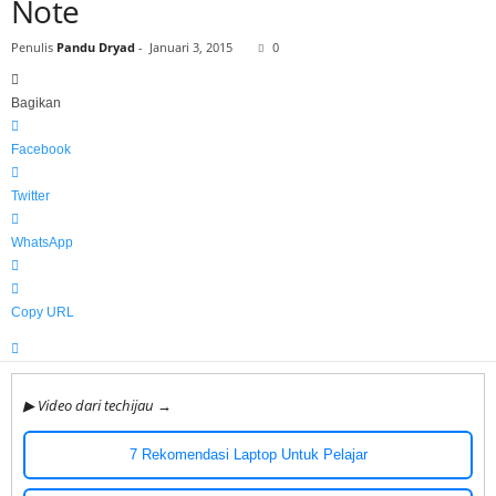
Note
h
i
Penulis
Pandu Dryad
-
Januari 3, 2015
0
j
a
Bagikan
u
Facebook
Twitter
WhatsApp
Copy URL
▶ Video dari techijau →
7 Rekomendasi Laptop Untuk Pelajar