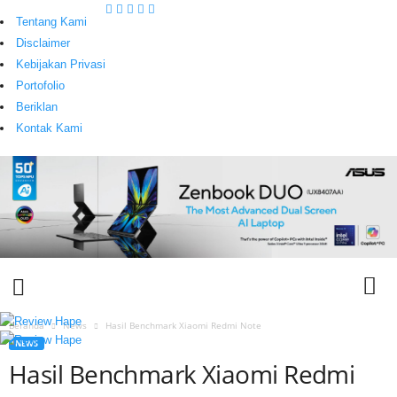
Tentang Kami
Disclaimer
Kebijakan Privasi
Portofolio
Beriklan
Kontak Kami
Beranda
News
Hasil Benchmark Xiaomi Redmi Note
NEWS
T
Hasil Benchmark Xiaomi Redmi
e
c