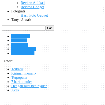
Review Aplikasi
Review Gadget
Fotografi
Hasil Foto Gadget
Tanya Jawab
Fitur Gadget
Hasil Foto
Plus Minus
Review Aplikasi
Review Gadget
Terbaru
Terbaru
Kiriman menarik
Terpopuler
7 hari populer
Dengan nilai peninjauan
Acak