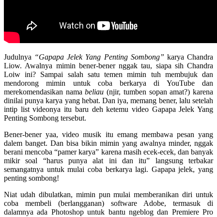
Judulnya
“Gapapa Jelek Yang Penting Sombong”
karya Chandra
Liow. Awalnya mimin bener-bener nggak tau, siapa sih Chandra
Loiw ini? Sampai salah satu temen mimin tuh membujuk dan
mendorong mimin untuk coba berkarya di YouTube dan
merekomendasikan nama
beliau
(njir, tumben sopan amat?) karena
dinilai punya karya yang hebat. Dan iya, memang bener, lalu setelah
intip list videonya itu baru deh ketemu video Gapapa Jelek Yang
Penting Sombong tersebut.
Bener-bener yaa, video musik itu emang membawa pesan yang
dalem banget. Dan bisa bikin mimin yang awalnya minder, nggak
berani mencoba “pamer karya” karena masih ecek-ecek, dan banyak
mikir soal “harus punya alat ini dan itu” langsung terbakar
semangatnya untuk mulai coba berkarya lagi. Gapapa jelek, yang
penting sombong!
Niat udah dibulatkan, mimin pun mulai memberanikan diri untuk
coba membeli (berlangganan) software Adobe, termasuk di
dalamnya ada Photoshop untuk bantu ngeblog dan Premiere Pro