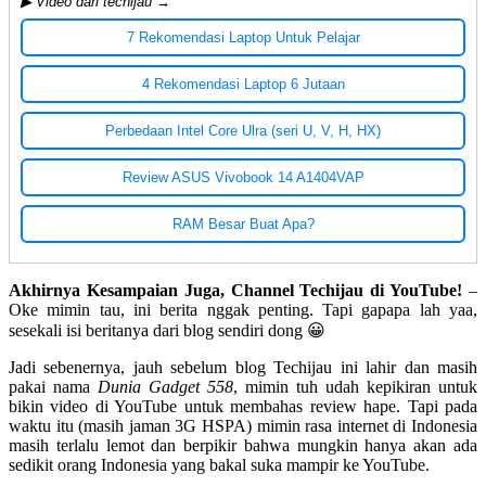
▶ Video dari techijau →
7 Rekomendasi Laptop Untuk Pelajar
4 Rekomendasi Laptop 6 Jutaan
Perbedaan Intel Core Ulra (seri U, V, H, HX)
Review ASUS Vivobook 14 A1404VAP
RAM Besar Buat Apa?
Akhirnya Kesampaian Juga, Channel Techijau di YouTube!
–
Oke mimin tau, ini berita nggak penting. Tapi gapapa lah yaa,
sesekali isi beritanya dari blog sendiri dong 😀
Jadi sebenernya, jauh sebelum blog Techijau ini lahir dan masih
pakai nama
Dunia Gadget 558
, mimin tuh udah kepikiran untuk
bikin video di YouTube untuk membahas review hape. Tapi pada
waktu itu (masih jaman 3G HSPA) mimin rasa internet di Indonesia
masih terlalu lemot dan berpikir bahwa mungkin hanya akan ada
sedikit orang Indonesia yang bakal suka mampir ke YouTube.