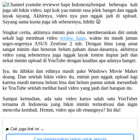
Sempat beberapa kali
juga sih bikin video, tapi kok yaa mimin rasa jelek banget dan nggak
layak tayang. Akhirnya, video nya pun nggak jadi di upload.
Sayang sama kuota juga sih sebenernya, hihihi 😛
Singkat cerita, akhirnya mimin pun coba memberanikan diri untuk
sekali lagi membuat video
review hape
, waktu itu masih jaman
seger-segernya ASUS Zenfone 2 tuh. Dengan ilmu yang amat
sangat minim dan beneran belum paham dasar-dasarnya, akhirnya
video yang sebenernya juga nggak layak tonton itupun jadi dan
nekat mimin upload di YouTube dengan kualitas apa adanya banget.
Iya, itu dibikin dan editnya masih pake Windows Movie Maker
doang. Dan setelah bikin video itu, mimin pun nggak upload lagi
karena masih merasa belum bisa dan belum pantas untuk merambah
ke YouTube setelah melihat hasil video yang jauh dari harapan itu.
Sampai kemudian, ada satu video karya salah satu YouTuber
ternama di Indonesia yang bikin mimin termotivasi dan ingin
mencoba kembali. Hemm, video apa sih emangnya? Ini dia!
▶ Cek juga link ini →
Cara menggunakan laptop untuk pemula