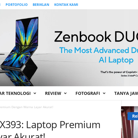
I
PORTOFOLIO
BERIKLAN
KONTAK KAMI
AR TEKNOLOGI
REVIEW
FOTOGRAFI
TANYA JA
remium Dengan Warna Layar Akurat!
Re
X393: Laptop Premium
ar Akurat!