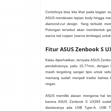
Contohnya bisa kita lihat pada bagian su
ASUS mendesain tepian body hingga memb
diamond-cut design
. Yang terbukti m
Potongan tersebut akan membentuk gar
warna
red coppe
r (warna tembaga) untu
Fitur ASUS Zenbook S U
Kalau diperhatikan, ternyata ASUS Zenbo
pendahulunya, yaitu 15,77mm, dengan b
masih tergolong sangat tipis untuk se
memang sudah menjadi tradisi bahwa A
ringan.
ASUS memiliki alasan mengenai hal ters
karena ASUS Zenbook S UX393 sudah 
diantaranya ada USB Type-A, USB T