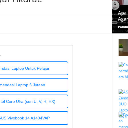
Apa 
Agar
Pandu
→
dasi Laptop Untuk Pelajar
mendasi Laptop 6 Jutaan
el Core Ulra (seri U, V, H, HX)
SUS Vivobook 14 A1404VAP