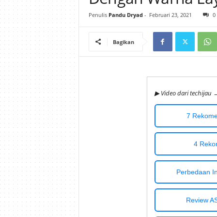
i
Penulis
Pandu Dryad
-
Februari 23, 2021
0
j
Bagikan
a
u
▶ Video dari techijau 
7 Rekomen
4 Reko
Perbedaan Int
Review A