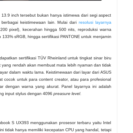
13.9 inch tersebut bukan hanya istimewa dari segi aspect
i berbagai keistimewaan lain. Mulai dari
resolusi layarnya
200 pixel), kecerahan hingga 500 nits, reproduksi warna
 133% sRGB, hingga sertifikasi PANTONE untuk menjamin
ndapatkan sertifikasi TÜV Rheinland untuk tingkat sinar biru
ight yang rendah akan membuat mata lebih nyaman dan tidak
ayar dalam waktu lama. Keistimewaan dari layar dari ASUS
cocok untuk para content creator, atau para profesional
r dengan warna yang akurat. Panel layarnya ini adalah
 input stylus dengan 4096
preasure level
.
nbook S UX393 menggunakan prosesor terbaru yaitu Intel
ini tidak hanya memiliki kecepatan CPU yang handal, tetapi