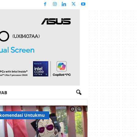
WAB
komendasi Untukmu