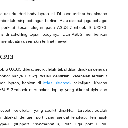
dut-sudut dari body laptop ini. Di sana terlihat bagaimana
entuk mirip potongan berlian. Atau disebut juga sebagai
emperkuat kesan elegan pada ASUS Zenbook S UX393.
is di sekeliling tepian body-nya. Dan ASUS memberikan
k membuatnya semakin terlihat mewah.
X393
ok S UX393 dibuat sedikit lebih tebal dibandingkan dengan
obot hanya 1.35kg. Walau demikian, ketebalan tersebut
buah laptop, bahkan di
kelas ultrabook
sekalipun. Karena
SUS Zenbook merupakan laptop yang dikenal tipis dan
ebut. Ketebalan yang sedikit dinaikkan tersebut adalah
dibekali dengan port yang sangat lengkap. Termasuk
ype-C (support
Thunderbolt 4
), dan juga port HDMI.