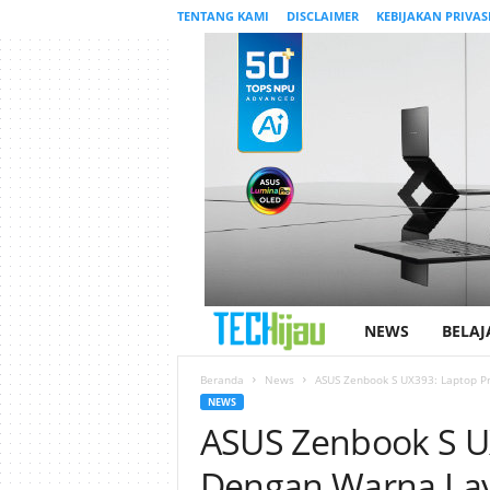
TENTANG KAMI
DISCLAIMER
KEBIJAKAN PRIVAS
NEWS
BELAJ
T
e
Beranda
News
ASUS Zenbook S UX393: Laptop P
NEWS
ASUS Zenbook S U
c
Dengan Warna Lay
h