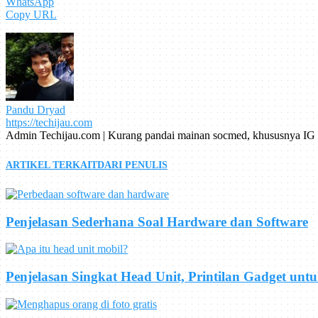
WhatsApp
Copy URL
Pandu Dryad
https://techijau.com
Admin Techijau.com | Kurang pandai mainan socmed, khususnya IG
ARTIKEL TERKAIT
DARI PENULIS
Penjelasan Sederhana Soal Hardware dan Software
Penjelasan Singkat Head Unit, Printilan Gadget unt