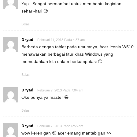
Yup.. Sangat bermanfaat untuk membantu kegiatan
sehari-hari 🙂
Balas
Dryad
Februari 11, 2013 Pada 4:37 am
Berbeda dengan tablet pada umumnya, Acer Iconia W510
menawarkan berbagai fitur khas Windows yang
memudahkan kita dalam berkumputasi 🙂
Balas
Dryad
Februari 7, 2013 Pada 7:04 am
Oke punya ya master 😀
Balas
Dryad
Februari 7, 2013 Pada 6:55 am
wow keren gan 🙂 acer emang manteb gan >>