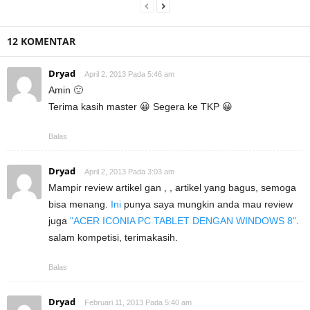
12 KOMENTAR
Dryad
April 2, 2013 Pada 5:46 am
Amin 🙂
Terima kasih master 😀 Segera ke TKP 😀
Balas
Dryad
April 2, 2013 Pada 3:03 am
Mampir review artikel gan , , artikel yang bagus, semoga
bisa menang.
Ini
punya saya mungkin anda mau review
juga
"ACER ICONIA PC TABLET DENGAN WINDOWS 8"
.
salam kompetisi, terimakasih.
Balas
Dryad
Februari 11, 2013 Pada 5:40 am