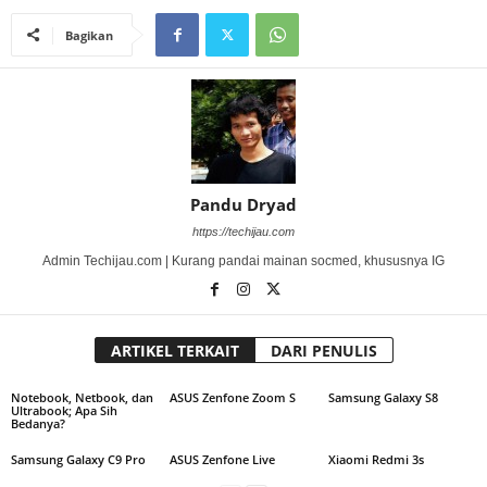
Bagikan
Pandu Dryad
https://techijau.com
Admin Techijau.com | Kurang pandai mainan socmed, khususnya IG
ARTIKEL TERKAIT
DARI PENULIS
Notebook, Netbook, dan
ASUS Zenfone Zoom S
Samsung Galaxy S8
Ultrabook; Apa Sih
Bedanya?
Samsung Galaxy C9 Pro
ASUS Zenfone Live
Xiaomi Redmi 3s