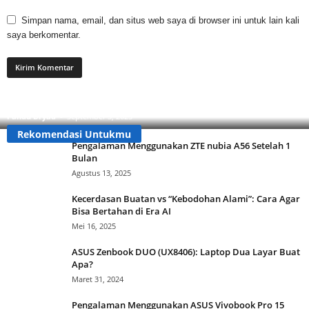
Simpan nama, email, dan situs web saya di browser ini untuk lain kali
saya berkomentar.
Apa Itu Buzzer? Ini Cara Mengenalinya Agar Tidak
Tertipu!
Pandu Dryad
-
September 3, 2025
Rekomendasi Untukmu
Pengalaman Menggunakan ZTE nubia A56 Setelah 1
Bulan
Agustus 13, 2025
Kecerdasan Buatan vs “Kebodohan Alami”: Cara Agar
Bisa Bertahan di Era AI
Mei 16, 2025
ASUS Zenbook DUO (UX8406): Laptop Dua Layar Buat
Apa?
Maret 31, 2024
Pengalaman Menggunakan ASUS Vivobook Pro 15