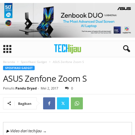
Beranda
Spesifikasi Gadget
ASUS Zenfone Zoom S
SPESIFIKASI GADGET
ASUS Zenfone Zoom S
Penulis
Pandu Dryad
-
Mei 2, 2017
0
Bagikan
▶ Video dari techijau →