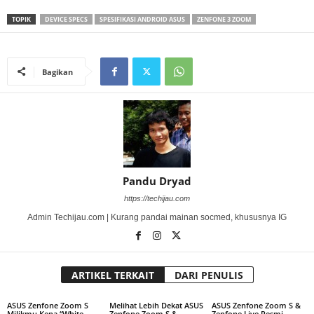
TOPIK
DEVICE SPECS
SPESIFIKASI ANDROID ASUS
ZENFONE 3 ZOOM
Bagikan
Pandu Dryad
https://techijau.com
Admin Techijau.com | Kurang pandai mainan socmed, khususnya IG
ARTIKEL TERKAIT
DARI PENULIS
ASUS Zenfone Zoom S
Melihat Lebih Dekat ASUS
ASUS Zenfone Zoom S &
Milikmu Kena “White
Zenfone Zoom S &
Zenfone Live Resmi