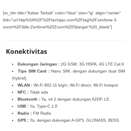
[vc_btn title=”Kabar Terkait” color=”blue” size=”lg” align=”center”
link=”url:http%3A%2F%2Ftechijau.com%2Ftag%2Fzenfone-3-
zoom%2F|title:Zenfone%20Zoom%20S|target:%20_blank”]
Konektivitas
Dukungan Jaringan :
2G GSM, 3G HSPA, 4G LTE Cat.6
Tipe SIM Card :
Nano SIM, dengan dukungan dual SIM
(hybrid)
WLAN :
Wi-Fi 802.11 b/g/n, Wi-Fi direct, Wi-Fi hotspot
NFC :
Tidak ada
Bluetooth :
Ya, v4.2 dengan dukungan A2DP, LE
USB :
Ya, Type-C 1.0
Radio :
FM Radio
GPS :
Ya, dengan dukungan A-GPS, GLONASS, BDSS