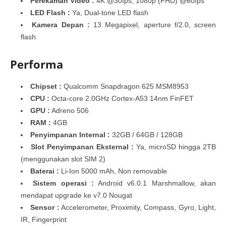
Perekaman Video :
4K @30fps, 1080p (FHD) @60fps
LED Flash :
Ya, Dual-tone LED flash
Kamera Depan :
13 Megapixel, aperture f/2.0, screen
flash
Performa
Chipset :
Qualcomm Snapdragon 625 MSM8953
CPU :
Octa-core 2.0GHz Cortex-A53 14nm FinFET
GPU :
Adreno 506
RAM :
4GB
Penyimpanan Internal :
32GB / 64GB / 128GB
Slot Penyimpanan Eksternal :
Ya, microSD hingga 2TB
(menggunakan slot SIM 2)
Baterai :
Li-Ion 5000 mAh, Non removable
Sistem operasi :
Android v6.0.1 Marshmallow, akan
mendapat upgrade ke v7.0 Nougat
Sensor :
Accelerometer, Proximity, Compass, Gyro, Light,
IR, Fingerprint