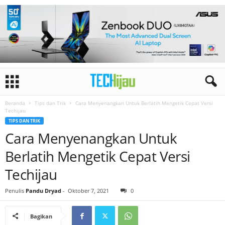
Beranda
Tips dan Trik
Cara Menyenangkan Untuk Berlatih Mengetik Cepat Versi
Techijau
TIPS DAN TRIK
Cara Menyenangkan Untuk
Berlatih Mengetik Cepat Versi
Techijau
Penulis
Pandu Dryad
-
Oktober 7, 2021
0
Bagikan