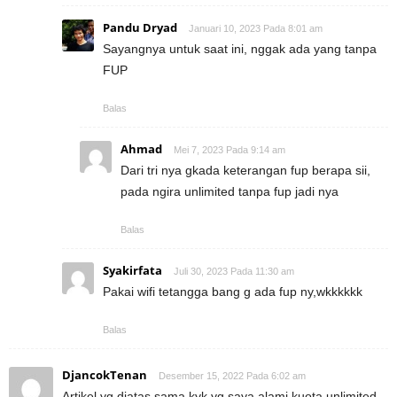
Pandu Dryad
Januari 10, 2023 Pada 8:01 am
Sayangnya untuk saat ini, nggak ada yang tanpa
FUP
Balas
Ahmad
Mei 7, 2023 Pada 9:14 am
Dari tri nya gkada keterangan fup berapa sii,
pada ngira unlimited tanpa fup jadi nya
Balas
Syakirfata
Juli 30, 2023 Pada 11:30 am
Pakai wifi tetangga bang g ada fup ny,wkkkkkk
Balas
DjancokTenan
Desember 15, 2022 Pada 6:02 am
Artikel yg diatas sama kyk yg saya alami kuota unlimited