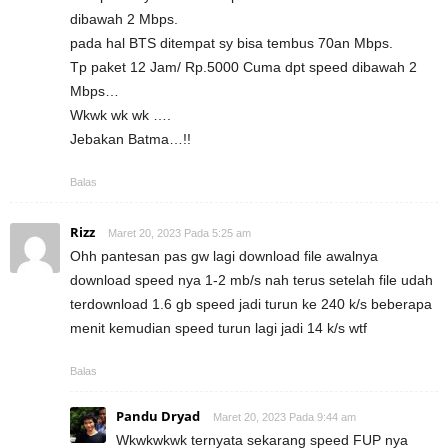
dibawah 2 Mbps.
pada hal BTS ditempat sy bisa tembus 70an Mbps.
Tp paket 12 Jam/ Rp.5000 Cuma dpt speed dibawah 2
Mbps…
Wkwk wk wk ….
Jebakan Batma…!!
Balas
Rizz
Maret 20, 2023 Pada 5:25 am
Ohh pantesan pas gw lagi download file awalnya
download speed nya 1-2 mb/s nah terus setelah file udah
terdownload 1.6 gb speed jadi turun ke 240 k/s beberapa
menit kemudian speed turun lagi jadi 14 k/s wtf
Balas
Pandu Dryad
Maret 20, 2023 Pada 9:44 am
Wkwkwkwk ternyata sekarang speed FUP nya