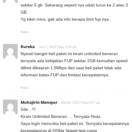
sekitar 5 gb. Sekarang seperti nys udah turun ke 2 atau 3
GB.
Yg bikin miris, gak ada info berapa limit fup nya,
Balas
Rureka
Juni 9, 2023 Pada 2:04 am
Nyesel banget beli paket ini kirain unlimited beneran
ternyata ada kebijakan FUP sekitar 2GB kemudian speed
dilimit dikisaran 1.5Mbps dan saat beli paket tidak ada
informasi batas FUP dan limitasi kecepatannya.
Balas
Muhajirin Mansyur
Mei 28, 2023 Pada 6:57 am
Gile…!!!
Kirain Unlimited Beneran…, Ternyata Hoax.
Saya ingin mencoba beli paket ini. Ternyata kecepatannya
kecepatannya di OOkla Speed test cuma