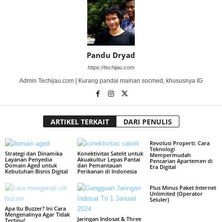
Pandu Dryad
https://techijau.com
Admin Techijau.com | Kurang pandai mainan socmed, khususnya IG
ARTIKEL TERKAIT
DARI PENULIS
Revolusi Properti: Cara
Teknologi
Strategi dan Dinamika
Konektivitas Satelit untuk
Mempermudah
Layanan Penyedia
Akuakultur Lepas Pantai
Pencarian Apartemen di
Domain Aged untuk
dan Pemantauan
Era Digital
Kebutuhan Bisnis Digital
Perikanan di Indonesia
Plus Minus Paket Internet
Unlimited (Operator
Seluler)
Apa Itu Buzzer? Ini Cara
Mengenalinya Agar Tidak
Jaringan Indosat & Three
Tertipu!