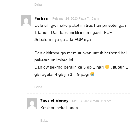
Balas
Farhan
Februari 14, 2023 Pada 7:43 pm
Dulu sih gw make paket ini trus hampir setengah –
1 tahun. Dan baru ini kli ini tri ngasih FUP…
Sebelum nya ga ada FUP nya…
Dan akhirnya gw memutuskan untuk berhenti beli
paketan unlimited ini.
Dan gw sekrng beralih ke 5 gb 1 hari
, itupun 1
gb reguler 4 gb jm 1 – 9 pagi
Balas
Zavkiel Money
Mei 13, 2023 Pada 9:59 pm
Kasihan sekali anda
Balas