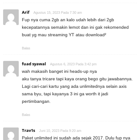
Arif
Agustus 15, 2023 Pada 7:30 am
Fup nya cuma 2gb an kalo udah lebih dari 2gb
kecepatannya semakin lemot dan ini gak rekomended
buat yg mau streaming YT atau download²
Balas
fuad syawal
Agustus 6, 2023 Pada 3:42 pm
wah makasih banget ini heads-up nya
aku tanya tricare tapi kaya orang bego gitu jawabannya.
Lagi cari-cari kartu yang ada unlimitednya selain axis
sama byu, tapi kayanya 3 ini ga worth it jadi
pertimbangan.
Balas
Trav1s
Juni 10, 2023 Pada 9:20 am
Paket unlimited ini sudah ada sejak 2017. Dulu fup nya