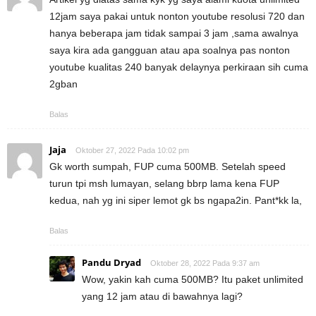
12jam saya pakai untuk nonton youtube resolusi 720 dan
hanya beberapa jam tidak sampai 3 jam ,sama awalnya
saya kira ada gangguan atau apa soalnya pas nonton
youtube kualitas 240 banyak delaynya perkiraan sih cuma
2gban
Balas
Jaja
Oktober 27, 2022 Pada 10:02 pm
Gk worth sumpah, FUP cuma 500MB. Setelah speed
turun tpi msh lumayan, selang bbrp lama kena FUP
kedua, nah yg ini siper lemot gk bs ngapa2in. Pant*kk la,
Balas
Pandu Dryad
Oktober 28, 2022 Pada 9:37 am
Wow, yakin kah cuma 500MB? Itu paket unlimited
yang 12 jam atau di bawahnya lagi?