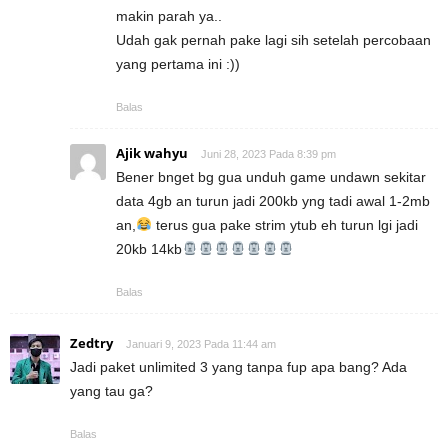
makin parah ya..
Udah gak pernah pake lagi sih setelah percobaan
yang pertama ini :))
Balas
Ajik wahyu
Juni 28, 2023 Pada 8:39 pm
Bener bnget bg gua unduh game undawn sekitar
data 4gb an turun jadi 200kb yng tadi awal 1-2mb
an,
terus gua pake strim ytub eh turun lgi jadi
20kb 14kb
Balas
Zedtry
Januari 9, 2023 Pada 11:44 am
Jadi paket unlimited 3 yang tanpa fup apa bang? Ada
yang tau ga?
Balas