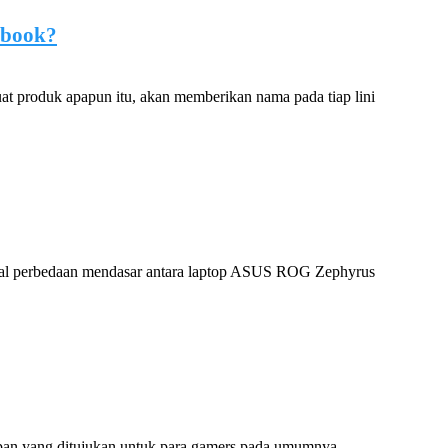
obook?
produk apapun itu, akan memberikan nama pada tiap lini
soal perbedaan mendasar antara laptop ASUS ROG Zephyrus
pan yang ditujukan untuk para gamers pada umumnya...