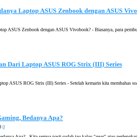
Bedanya Laptop ASUS Zenbook dengan ASUS Viv
top ASUS Zenbook dengan ASUS Vivobook? - Biasanya, para pembuat 
n Dari Laptop ASUS ROG Strix (III) Series
ptop ASUS ROG Strix (III) Series - Setelah kemarin kita membahas 
Gaming, Bedanya Apa?
8
0
anya Apa? - Kita semua pasti sudah tau kalau "gear" atau perlengka