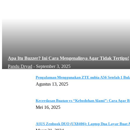
Apa Itu Buzzer? Ini Cara Mengenalinya Agar Tidak Tertipu!
Pandu Dryad
-
September 3, 2025
Pengalaman Menggunakan ZTE nubia A56 Setelah 1 Bul
Agustus 13, 2025
Kecerdasan Buatan vs “Kebodohan Alami”: Cara Agar Bi
Mei 16, 2025
ASUS Zenbook DUO (UX8406): Laptop Dua Layar Buat 