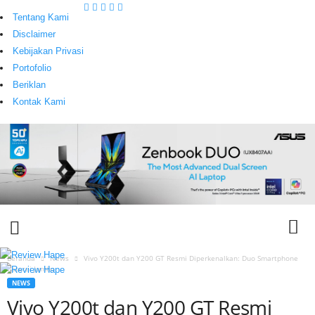
Tentang Kami
Disclaimer
Kebijakan Privasi
Portofolio
Beriklan
Kontak Kami
Beranda
News
Vivo Y200t dan Y200 GT Resmi Diperkenalkan: Duo Smartphone
Baterai Jumbo
T
NEWS
e
Vivo Y200t dan Y200 GT Resmi
c