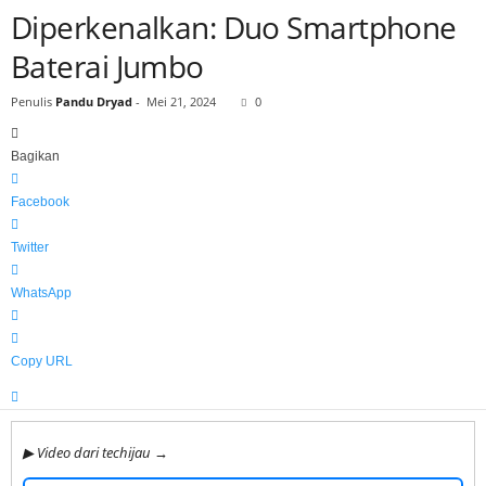
Diperkenalkan: Duo Smartphone
h
i
Baterai Jumbo
j
a
Penulis
Pandu Dryad
-
Mei 21, 2024
0
u
Bagikan
Facebook
Twitter
WhatsApp
Copy URL
▶ Video dari techijau →