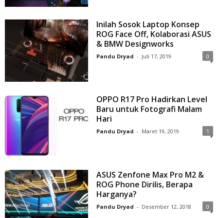
Inilah Sosok Laptop Konsep
ROG Face Off, Kolaborasi ASUS
& BMW Designworks
Pandu Dryad
-
Juli 17, 2019
0
OPPO R17 Pro Hadirkan Level
Baru untuk Fotografi Malam
Hari
Pandu Dryad
-
Maret 19, 2019
1
ASUS Zenfone Max Pro M2 &
ROG Phone Dirilis, Berapa
Harganya?
Pandu Dryad
-
Desember 12, 2018
0