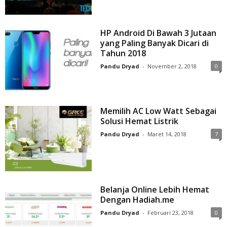
HP Android Di Bawah 3 Jutaan
yang Paling Banyak Dicari di
Tahun 2018
Pandu Dryad
-
November 2, 2018
0
Memilih AC Low Watt Sebagai
Solusi Hemat Listrik
Pandu Dryad
-
Maret 14, 2018
7
Belanja Online Lebih Hemat
Dengan Hadiah.me
Pandu Dryad
-
Februari 23, 2018
0