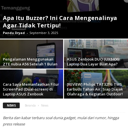
Apa Itu Buzzer? Ini Cara Mengenalinya
Agar Tidak Tertipu!
Pandu Dryad
-
September 3, 2025
Pengalaman Menggunakan
ASUS Zenbook DUO (UX8406):
ZTE nubia A56 Setelah 1 Bulan
Laptop Dua Layar Buat Apa?
Cara Saya Memanfaatkan Fitur
[REVIEW] Philips TAT3216: TWS
ScreenPad (Dual-screen) di
Earbuds Tahan Air, Siap Diajak
Laptop ASUS Zenbook
Olahraga & Kegiatan Outdoor!
NEWS
Beranda
News
Berita dan kabar terbaru soal dunia gadget, mulai dari rumor, hingga
press release