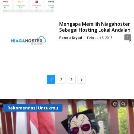
Mengapa Memilih Niagahoster
Sebagai Hosting Lokal Andalan
Pandu Dryad
-
Februari 5, 2018
0
1
2
3
Rekomendasi Untukmu