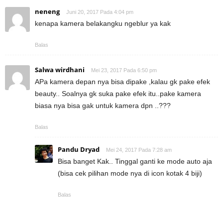
neneng
Juni 20, 2017 Pada 4:04 pm
kenapa kamera belakangku ngeblur ya kak
Balas
Salwa wirdhani
Mei 23, 2017 Pada 6:50 pm
APa kamera depan nya bisa dipake ,kalau gk pake efek
beauty.. Soalnya gk suka pake efek itu..pake kamera
biasa nya bisa gak untuk kamera dpn ..???
Balas
Pandu Dryad
Mei 24, 2017 Pada 7:28 am
Bisa banget Kak.. Tinggal ganti ke mode auto aja
(bisa cek pilihan mode nya di icon kotak 4 biji)
Balas