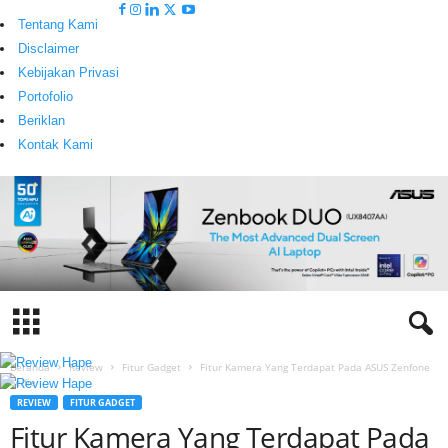
Tentang Kami
Disclaimer
Kebijakan Privasi
Portofolio
Beriklan
Kontak Kami
Beranda
Review
Fitur Gadget
Fitur Kamera Yang Terdapat Pada ASUS Zenfone
Selfie
T
REVIEW
FITUR GADGET
e
Fitur Kamera Yang Terdapat Pada
c