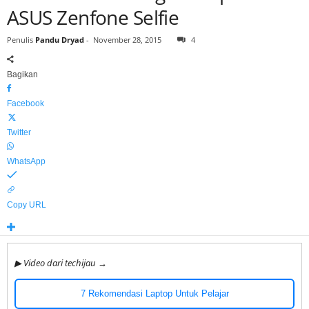
ASUS Zenfone Selfie
h
i
Penulis
Pandu Dryad
-
November 28, 2015
4
j
a
u
Bagikan
Facebook
Twitter
WhatsApp
Copy URL
▶ Video dari techijau →
7 Rekomendasi Laptop Untuk Pelajar